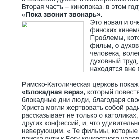
Вторая часть – кинопоказ, в этом го
«
Пока звонит звонарь».
Это новая и оч
финских кинем
Проблемы, кот
фильм, о духо
человека, вол
духовный труд
находятся вне 
Римско-Католическая церковь пока
«Блокадная вера»,
который повеств
блокадные дни люди, благодаря сво
Христа могли жертвовать собой рад
рассказывает не только о католиках,
других конфессий, и, что удивительн
неверующим. « Те фильмы, которые
поиске пути к Богу конкретного чело