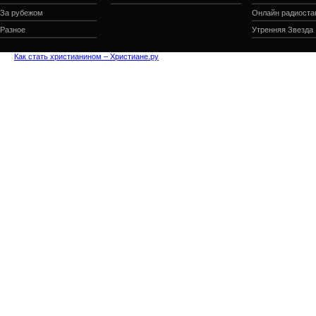
За рубежом
Онлайн радиоста
Разное
Утренняя Звезда
Как стать христианином – Христиане.ру