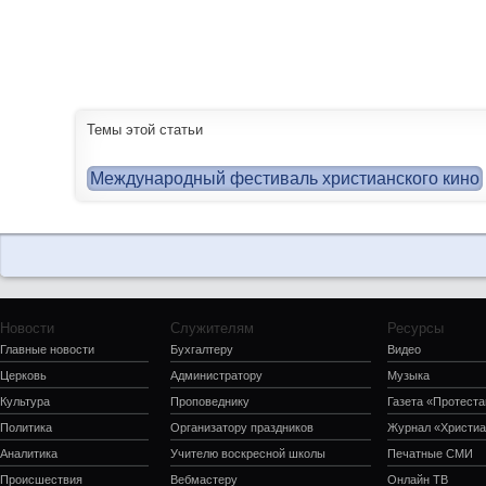
Темы этой статьи
Международный фестиваль христианского кино
Новости
Служителям
Ресурсы
Главные новости
Бухгалтеру
Видео
Церковь
Администратору
Музыка
Культура
Проповеднику
Газета «Протеста
Политика
Организатору праздников
Журнал «Христиа
Аналитика
Учителю воскресной школы
Печатные СМИ
Происшествия
Вебмастеру
Онлайн ТВ