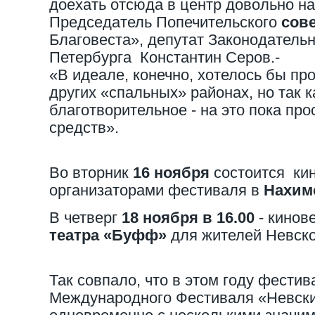
доехать отсюда в центр довольно нак
Председатель Попечительского
сове
Благовеста», депутат Законодатель
Петербурга Константин Серов.-
«В идеале, конечно, хотелось бы пр
других «спальных» районах, но так 
благотворительное - на это пока про
средств».
Во вторник
16 ноября
состоится кин
организаторами фестиваля в
Нахим
В четверг
18 ноября в 16.00
- кинов
театра «Буфф»
для жителей Невско
Так совпало, что в этом году фестив
Международного Фестиваля «Невски