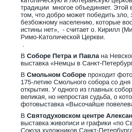
католическую и лютеранскую церков
традиции многое объединяет. Этой 
том, что добро может победить зло, 
безбожному населению, которые воо
истины нет», - считает о. Кирилл (М
Римо-Католической Церкви.
.
В
Соборе Петра и Павла
на Невско
выставка «Немцы в Санкт-Петербург
В
Смольном Соборе
проходит фото
175-летию Смольного собора со дня
открытия. У одного из главных собо
великая, но непростая судьба, о кот
фотовыставка «Высочайше повелев
В
Святодуховском центре Алекса
выставка живописи и графики «по С
Союза художников Санкт-Петербурга