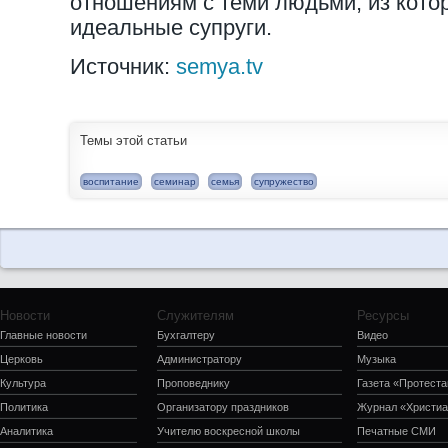
отношениям с теми людьми, из кото
идеальные супруги.
Источник:
semya.tv
Темы этой статьи
воспитание
семинар
семья
супружество
Новости
Служителям
Ресурсы
Главные новости
Бухгалтеру
Видео
Церковь
Администратору
Музыка
Культура
Проповеднику
Газета «Протеста
Политика
Организатору праздников
Журнал «Христиа
Аналитика
Учителю воскресной школы
Печатные СМИ