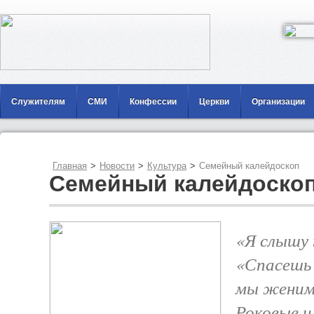
Служителям
СМИ
Конфессии
Церкви
Организации
Главная
>
Новости
>
Культура
>
Семейный калейдоскоп
Семейный калейдоско
«Я слышу 
«Спасешь
мы женимс
Роковые и