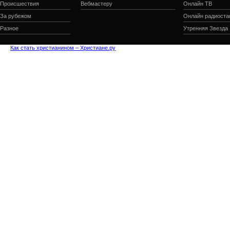
Происшествия
Вебмастеру
Онлайн ТВ
За рубежом
Онлайн радиоста
Разное
Утренняя Звезда
Как стать христианином – Христиане.ру