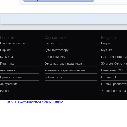
Новости
Служителям
Ресурсы
Главные новости
Бухгалтеру
Видео
Церковь
Администратору
Музыка
Культура
Проповеднику
Газета «Протеста
Политика
Организатору праздников
Журнал «Христиа
Аналитика
Учителю воскресной школы
Печатные СМИ
Происшествия
Вебмастеру
Онлайн ТВ
За рубежом
Онлайн радиоста
Разное
Утренняя Звезда
Как стать христианином – Христиане.ру