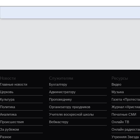
Новости
Служителям
Ресурсы
Главные новости
Бухгалтеру
Видео
Церковь
Администратору
Музыка
Культура
Проповеднику
Газета «Протеста
Политика
Организатору праздников
Журнал «Христиа
Аналитика
Учителю воскресной школы
Печатные СМИ
Происшествия
Вебмастеру
Онлайн ТВ
За рубежом
Онлайн радиоста
Разное
Утренняя Звезда