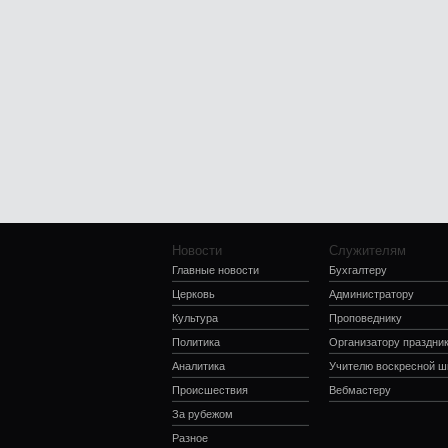
Новости
Служителям
Главные новости
Бухгалтеру
Церковь
Администратору
Культура
Проповеднику
Политика
Организатору праздни
Аналитика
Учителю воскресной 
Происшествия
Вебмастеру
За рубежом
Разное