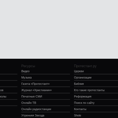
Ресурсы
Протестант.ру
Видео
Церкви
Музыка
Организации
Газета «Протестант»
Библия
ков
Журнал «Христианин»
Кто такие протестанты
школы
Печатные СМИ
Реформация
Онлайн ТВ
Поиск по сайту
Онлайн радиостанции
Контакты
Утренняя Звезда
Shele