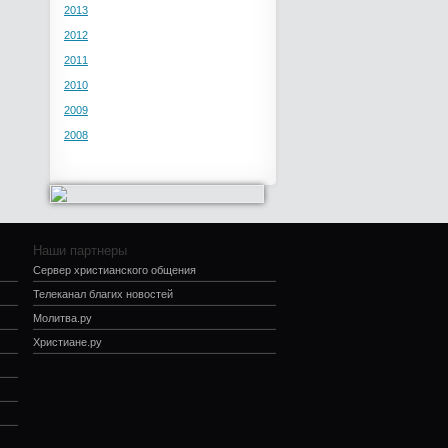
2013
2012
2011
2010
2009
2008
Наши партнеры
Сервер христианского общения
Телеканал благих новостей
Молитва.ру
Христиане.ру