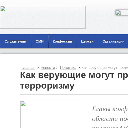
Служителям
СМИ
Конфессии
Церкви
Организации
Главная
>
Новости
>
Политика
>
Как верующие могут проти
Как верующие могут п
терроризму
Главы конф
области по
противоде