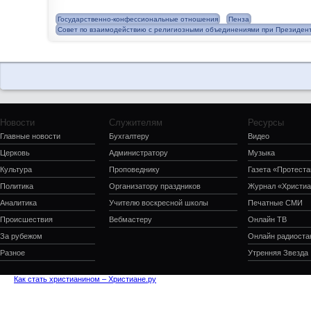
Государственно-конфессиональные отношения
Пенза
Совет по взаимодействию с религиозными объединениями при Президен
Новости
Служителям
Ресурсы
Главные новости
Бухгалтеру
Видео
Церковь
Администратору
Музыка
Культура
Проповеднику
Газета «Протеста
Политика
Организатору праздников
Журнал «Христиа
Аналитика
Учителю воскресной школы
Печатные СМИ
Происшествия
Вебмастеру
Онлайн ТВ
За рубежом
Онлайн радиоста
Разное
Утренняя Звезда
Как стать христианином – Христиане.ру