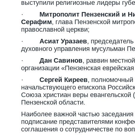
выступили религиозные лидеры губе
·
Митрополит Пензенский и 
Серафим
, глава Пензенской митро
православной церкви;
·
Асиат Уразаев
, председатель
духовного управления мусульман Пе
·
Дан Савинов
, раввин местно
организации «Пензенская еврейская
·
Сергей Киреев
, полномочный
начальствующего епископа Российс
Союза христиан веры евангельской (
Пензенской области.
Наиболее важной частью заседания
подписание представителями конфе
соглашения о сотрудничестве по во