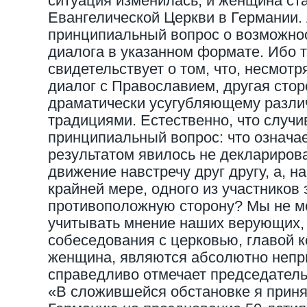
ситуация изменилась, и женщина ст
Евангелической Церкви в Германии. 
принципиальный вопрос о возможно
диалога в указанном формате. Ибо 
свидетельствует о том, что, несмот
диалог с Православием, другая сторо
драматически усугубляющему разл
традициями. Естественно, что случ
принципиальный вопрос: что означае
результатом явилось не деклариров
движение навстречу друг другу, а, н
крайней мере, одного из участников 
противоположную сторону? Мы не м
учитывать мнение наших верующих, 
собеседования с церковью, главой 
женщина, являются абсолютно непр
справедливо отмечает председател
«В сложившейся обстановке я приня