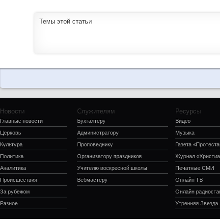
Темы этой статьи
Новости
Служителям
Ресурсы
Главные новости
Бухгалтеру
Видео
Церковь
Администратору
Музыка
Культура
Проповеднику
Газета «Протеста
Политика
Организатору праздников
Журнал «Христиа
Аналитика
Учителю воскресной школы
Печатные СМИ
Происшествия
Вебмастеру
Онлайн ТВ
За рубежом
Онлайн радиоста
Разное
Утренняя Звезда