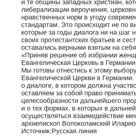
и те общины западных христиан, кот
либерализации вероучения, церковн
нравственных норм в угоду соврем
стандартам. Это происходит не по в
которые за годы диалога ни на шаг н
своих протестантских братьев и сест
оставались верными взятым на себя
«Приняв решение об избрании женщ
Евангелическая Церковь в Германии
Мы готовы отнестись к этому выбору
Евангелической Церкви в Германии. 
о диалоге, в котором должна участв
оставляем за собой право принимат
целесообразности дальнейшего про
и о тех формах, в которых в дальн
осуществляться взаимодействие меж
архиепископ Волоколамский Иларио
Источник:Русская линия