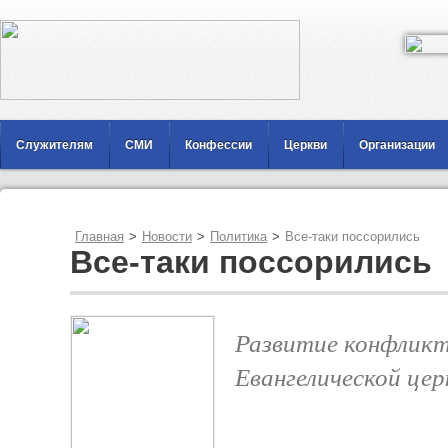
Служителям
СМИ
Конфессии
Церкви
Организации
Главная
>
Новости
>
Политика
>
Все-таки поссорились
Все-таки поссорились
Развитие конфлик
Евангелической цер