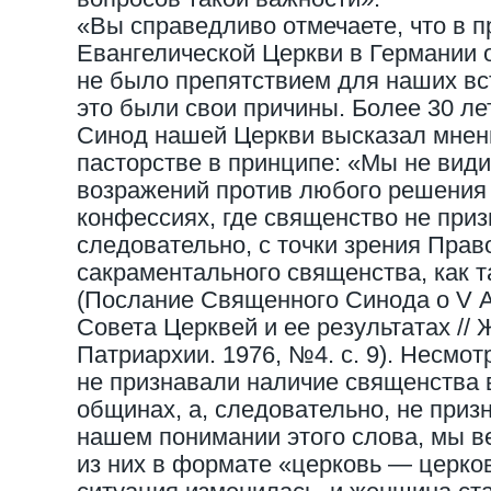
«Вы справедливо отмечаете, что в 
Евангелической Церкви в Германии
не было препятствием для наших вст
это были свои причины. Более 30 л
Синод нашей Церкви высказал мнен
пасторстве в принципе: «Мы не вид
возражений против любого решения 
конфессиях, где священство не приз
следовательно, с точки зрения Прав
сакраментального священства, как т
(Послание Священного Синода о V 
Совета Церквей и ее результатах //
Патриархии. 1976, №4. с. 9). Несмотр
не признавали наличие священства 
общинах, а, следовательно, не приз
нашем понимании этого слова, мы в
из них в формате «церковь — церко