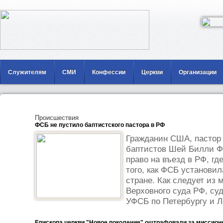
Служителям
СМИ
Конфессии
Церкви
Организации
Происшествия
ФСБ не пустило баптистского пастора в РФ
Гражданин США, пастор 
баптистов Шей Билли Фа
право на въезд в РФ, гд
того, как ФСБ установил
стране. Как следует из 
Верховного суда РФ, су
УФСБ по Петербургу и Ле
Епископа церкви "Новое поколение" оштрафовали за миссион