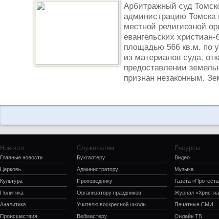
Арбитражный суд Томск
администрацию Томска 
местной религиозной ор
евангельских христиан-
площадью 566 кв.м. по у
из материалов суда, отк
предоставлении земельн
признан незаконным. Зем
Новости
Служителям
Ресурсы
Главные новости
Бухгалтеру
Видео
Церковь
Администратору
Музыка
Культура
Проповеднику
Газета «Протеста
Политика
Организатору праздников
Журнал «Христиа
Аналитика
Учителю воскресной школы
Печатные СМИ
Происшествия
Вебмастеру
Онлайн ТВ