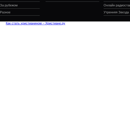
За рубежом
Онлайн радиоста
Разное
Утренняя Звезда
Как стать христианином – Христиане.ру