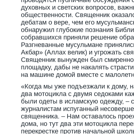
духовных и светских вопросов, важ
общественности. Священник оказалс
дебатам о вере, чем его мусульманс
обнаружил глубокие познания Библии
собравшихся приняли решение обрат
Разгневанные мусульмане принялис
Акбар» (Аллах велик) и угрожать св
Священник вынужден был смиренно 
площадку, дабы не накалять страсти
на машине домой вместе с малолет
«Когда мы уже подъезжали к дому, н
два мотоцикла с двумя седоками ка
были одеты в исламскую одежду, – 
журналистам испуганный несоверше
священника. – Нам оставалось проех
дома, но тут два эти мотоцикла пер
перекрестке против начальной шко