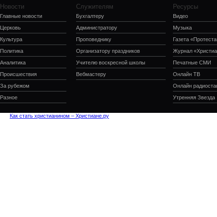
Новости
Служителям
Ресурсы
Главные новости
Бухгалтеру
Видео
Церковь
Администратору
Музыка
Культура
Проповеднику
Газета «Протеста
Политика
Организатору праздников
Журнал «Христиа
Аналитика
Учителю воскресной школы
Печатные СМИ
Происшествия
Вебмастеру
Онлайн ТВ
За рубежом
Онлайн радиоста
Разное
Утренняя Звезда
Как стать христианином – Христиане.ру