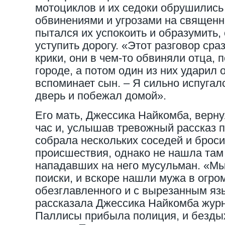
мотоциклов и их седоки обрушились
обвинениями и угрозами на священн
пытался их успокоить и образумить,
уступить дорогу. «Этот разговор сра
крики, они в чем-то обвиняли отца,
городе, а потом один из них ударил о
вспоминает сын. – Я сильно испугал
дверь и побежал домой».
Его мать, Джессика Найкомба, верн
час и, услышав тревожный рассказ п
собрала нескольких соседей и броси
происшествия, однако не нашла там 
нападавших на него мусульман. «М
поиски, и вскоре нашли мужа в огро
обезглавленного и с вырезанным яз
рассказала Джессика Найкомба журн
Паллисы прибыла полиция, и бездых