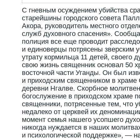
С гневным осуждением убийства ср
старейшины городского совета Палл
Акора, руководитель местного отд
служб духовного спасения». Сообщае
полиция все еще проводит расследо
и единоверцы потрясены зверским 
утрату кормильца 11 детей, своего д
свою жизнь священник основал 50 х
восточной части Уганды. Он был из
и приходским священником в храме
деревни Нгалве. Скорбное молитвен
богослужение в приходском храме п
священники, потрясенные тем, что у
недалеко от церквей их деноминации
момент семья нашего усопшего духо
никогда нуждается в наших молитва
и психологической поддержке», — 