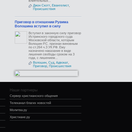
влиятельных...
Джон Скотт
,
Евангелист
,
Происшествия
Приговор в отношении Рувима
Волошина вступил в силу
Вступил в законную силу приговор
Истринского городского суда
Московской области, которым
Волошин Р.С. признан виновным
по ст.264 ч.3 УК РФ. Ему
назначено наказание в виде
лишения свободы сроком на 3
года, с лишением...
Волошин
,
Суд
,
Адвокат
,
Приговор
,
Происшествия
Наши партнеры
Сервер христианского общения
Телеканал благих новостей
Молитва.ру
Христиане.ру