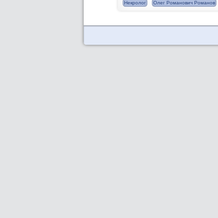
Некролог
Олег Романович Романов