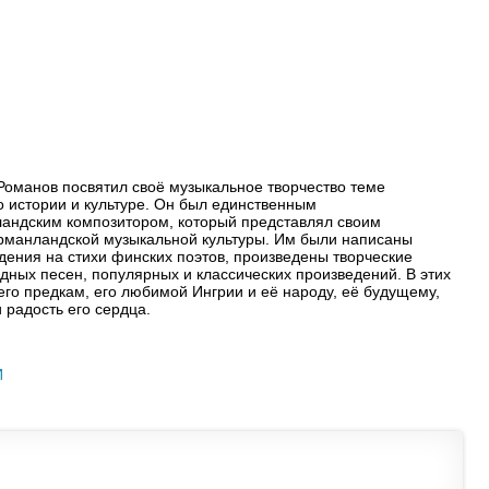
Романов посвятил своё музыкальное творчество теме
о истории и культуре. Он был единственным
ндским композитором, который представлял своим
ерманландской музыкальной культуры. Им были написаны
ения на стихи финских поэтов, произведены творческие
дных песен, популярных и классических произведений. В этих
го предкам, его любимой Ингрии и её народу, её будущему,
 радость его сердца.
И