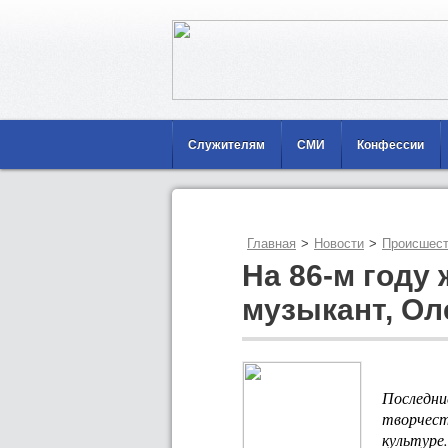
Служителям
СМИ
Конфессии
Главная
>
Новости
>
Происшест
На 86-м году
музыкант, Ол
Последни
творчест
культуре.