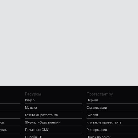
Ресурсы
Протестант.ру
Видео
Церкви
Музыка
Организации
Газета «Протестант»
Библия
ков
Журнал «Христианин»
Кто такие протестанты
школы
Печатные СМИ
Реформация
Онлайн ТВ
Поиск по сайту