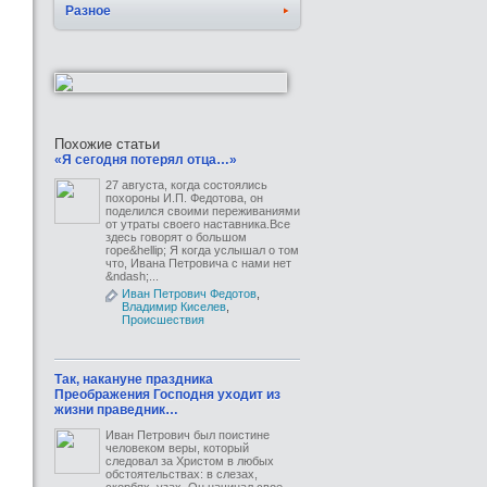
Разное
Похожие статьи
«Я сегодня потерял отца…»
27 августа, когда состоялись
похороны И.П. Федотова, он
поделился своими переживаниями
от утраты своего наставника.Все
здесь говорят о большом
горе&hellip; Я когда услышал о том
что, Ивана Петровича с нами нет
&ndash;...
Иван Петрович Федотов
,
Владимир Киселев
,
Происшествия
Так, накануне праздника
Преображения Господня уходит из
жизни праведник…
Иван Петрович был поистине
человеком веры, который
следовал за Христом в любых
обстоятельствах: в слезах,