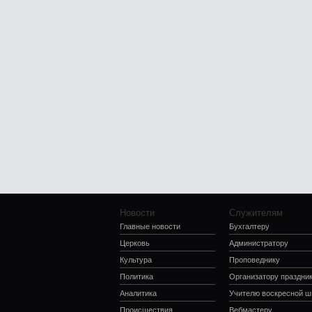
Новости
Служителям
Главные новости
Бухгалтеру
Церковь
Администратору
Культура
Проповеднику
Политика
Организатору праздни
Аналитика
Учителю воскресной 
Происшествия
Вебмастеру