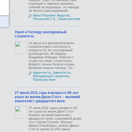
скорбях, узах. Он начинал свое
служение в тяжелые времена
гонений на верующих, но никогда
не боялся преследований...
Иван Петрович Федотов
,
Ряховский.С.В.
,
Происшествия
Ушел к Господу молодежный
служитель
13 августа в Днепропетровске
скоропостижно скончался в
возрасте 22 лет молодежный
руководитель 4й общины
Владимир Лебедев. Работал с
отцом на улице, стало плохо
&ndash; сильно болела голова.
Вызвали скорую помощь. По...
Адвентисты
,
Адвентисты
,
Молодежный служитель
,
Происшествия
27 июля 2011 года в возрасте 90 лет
ушел из жизни Джон Стотт – великий
евангелист двадцатого века
27 июля 2011 года в возрасте 90
лет ушел из жизни Джон Стотт
&ndash; великий евангелист
двадцатого века, сравнимый разве
что с Билли Грэмом. Журнал
&ldquo;Time&rdquo; назвал Джона
Стотта одним из 100 самых