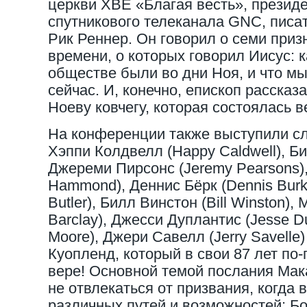
церкви ХВЕ «Благая весть», президе
спутникового телеканала GNC, писа
Рик Реннер. Он говорил о семи приз
времени, о которых говорил Иисус: 
обществе были во дни Ноя, и что м
сейчас. И, конечно, епископ рассказа
Ноеву ковчегу, которая состоялась в
На конференции также выступили сл
Хэппи Колдвелл (Happy Caldwell), Бил
Джереми Пирсонс (Jeremy Pearsons)
Hammond), Деннис Бёрк (Dennis Burke
Butler), Билл Винстон (Bill Winston),
Barclay), Джесси Дуплантис (Jesse Du
Moore), Джери Савелл (Jerry Savelle)
Куопленд, который в свои 87 лет по-
вере! Основной темой послания Мак
не отвлекаться от призвания, когда 
различных путей и возможностей: Б