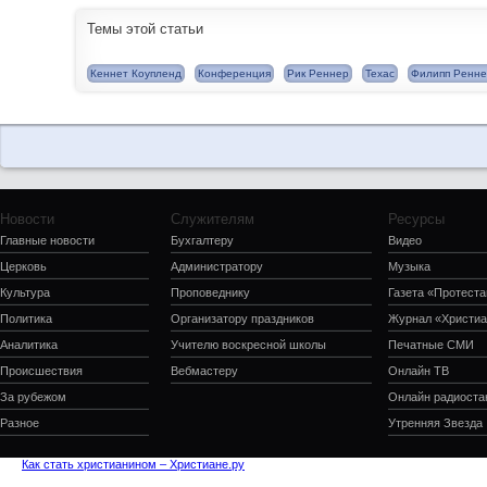
Темы этой статьи
Кеннет Коупленд
Конференция
Рик Реннер
Техас
Филипп Ренн
Новости
Служителям
Ресурсы
Главные новости
Бухгалтеру
Видео
Церковь
Администратору
Музыка
Культура
Проповеднику
Газета «Протеста
Политика
Организатору праздников
Журнал «Христиа
Аналитика
Учителю воскресной школы
Печатные СМИ
Происшествия
Вебмастеру
Онлайн ТВ
За рубежом
Онлайн радиоста
Разное
Утренняя Звезда
Как стать христианином – Христиане.ру