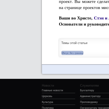
проект. Вы можете сдела
на странице проектов ми
Ваши во Христе,
Стэн и
Основатели и руководит
Темы этой статьи
Иисус без границ
Новости
Служителям
Главные новости
Бухгалтеру
Церковь
Администратору
Культура
Проповеднику
Политика
Организатору праздни