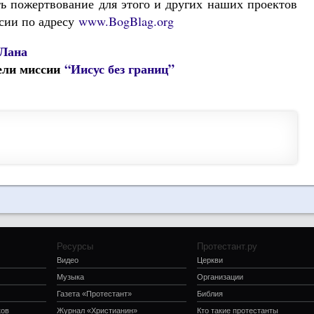
ть пожертвование для этого и других наших проектов
ссии по адресу
www.BogBlag.or
g
 Лана
ели миссии
“Иисус без границ”
Ресурсы
Протестант.ру
Видео
Церкви
Музыка
Организации
Газета «Протестант»
Библия
ков
Журнал «Христианин»
Кто такие протестанты