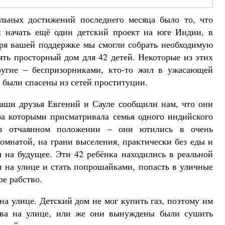
льных достижений последнего месяца было то, что
и начать ещё один детский проект на юге Индии, в
аря вашей поддержке мы смогли собрать необходимую
ять просторный дом для 42 детей. Некоторые из этих
ругие – беспризорникам
и, кто-то жил в ужасающей
й были спасены из сетей проституции.
наши друзья Евгений и Сауле сообщили нам, что они
за которыми присматривала семья одного индийского
 в отчаянном положении – они ютились в очень
омнатой, на грани выселения, практически без еды и
 на будущее. Эти 42 ребёнка находились в реальной
я на улице и стать попрошайками, попасть в уличные
ое рабство.
 на улице. Детский дом не мог купить газ, поэтому им
ова на улице, или же они вынуждены были сушить