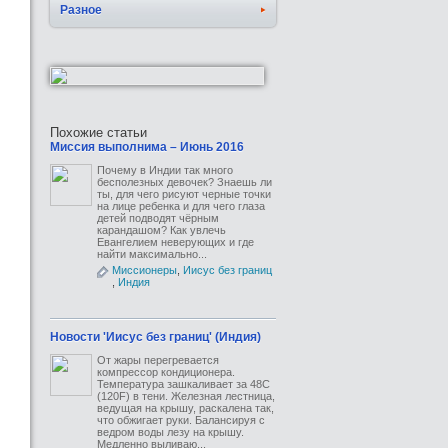
Разное
Похожие статьи
Миссия выполнима – Июнь 2016
Почему в Индии так много
бесполезных девочек? Знаешь ли
ты, для чего рисуют черные точки
на лице ребенка и для чего глаза
детей подводят чёрным
карандашом? Как увлечь
Евангелием неверующих и где
найти максимально...
Миссионеры
,
Иисус без границ
,
Индия
Новости 'Иисус без границ' (Индия)
От жары перегревается
компрессор кондиционера.
Температура зашкаливает за 48C
(120F) в тени. Железная лестница,
ведущая на крышу, раскалена так,
что обжигает руки. Балансируя с
ведром воды лезу на крышу.
Медленно выливаю...