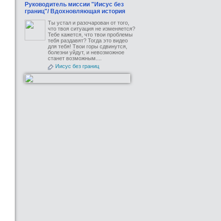
Руководитель миссии "Иисус без
границ"/ Вдохновляющая история
Ты устал и разочарован от того,
что твоя ситуация не изменяется?
Тебе кажется, что твои проблемы
тебя раздавят? Тогда это видео
для тебя! Твои горы сдвинутся,
болезни уйдут, и невозможное
станет возможным....
Иисус без границ