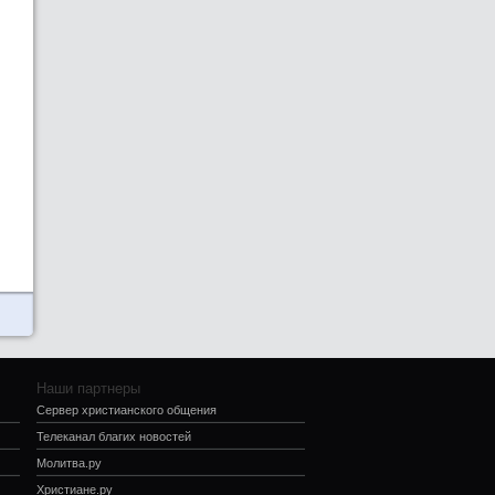
Наши партнеры
Сервер христианского общения
Телеканал благих новостей
Молитва.ру
Христиане.ру