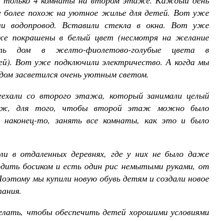
ь только 4 комнаты на втором этаже. Каждый день
е более похож на уютное жилье для детей. Вот уже
али водопровод. Вставили стекла в окна. Вот уже
же покрашены в белый цвет (несмотря на желание
ить дом в желто-фиолетов
о-голубые цвета в
й). Вот уже подключили электричество. А когда мы
 дом засветился очень уютным светом.
реехали со второго этажа, который занимали целый
аж, для того, чтобы второй этаж можно было
 наконец-то, занять все комнаты, как это и было
и в отдаленных деревнях, где у них не было даже
одить босиком и есть один рис немытыми руками, от
оэтому мы купили новую обувь детям и создали новое
тания.
елать, чтобы обеспечить детей хорошими условиями