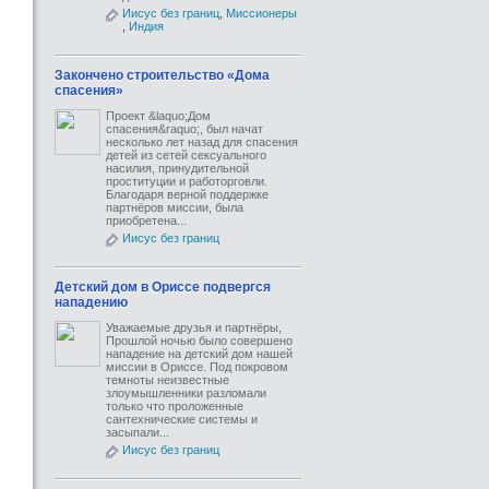
Иисус без границ
,
Миссионеры
,
Индия
Закончено строительство «Дома
спасения»
Проект &laquo;Дом
спасения&raquo;, был начат
несколько лет назад для спасения
детей из сетей сексуального
насилия, принудительной
проституции и работорговли.
Благодаря верной поддержке
партнёров миссии, была
приобретена...
Иисус без границ
Детский дом в Ориссе подвергся
нападению
Уважаемые друзья и партнёры,
Прошлой ночью было совершено
нападение на детский дом нашей
миссии в Ориссе. Под покровом
темноты неизвестные
злоумышленники разломали
только что проложенные
сантехнические системы и
засыпали...
Иисус без границ