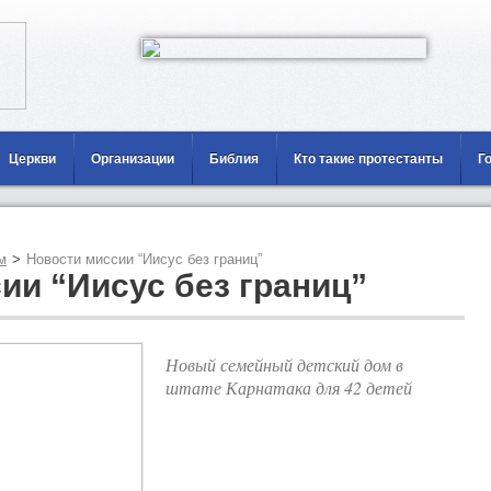
Церкви
Организации
Библия
Кто такие протестанты
Г
м
>
Новости миссии “Иисус без границ”
ии “Иисус без границ”
Новый семейный детский дом в
штате Карнатака для 42 детей