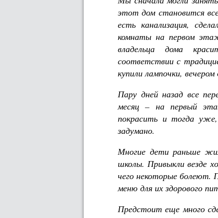
Мы сначала могли занят
этот дом становится вс
есть канализация, сдел
комнаты на первом эта
владельца дома крас
соответствии с традицие
купили лампочки, вечером
Пару дней назад все пе
месяц – на первый эт
покрасить и тогда уже,
задумано.
Многие дети раньше жил
школы. Привыкли везде х
чего некоторые болеют. П
меню для их здорового пи
Предстоит еще много сд