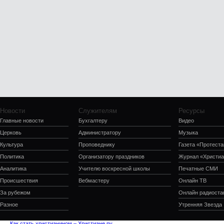
Новости
Служителям
Ресурсы
Главные новости
Бухгалтеру
Видео
Церковь
Администратору
Музыка
Культура
Проповеднику
Газета «Протеста
Политика
Организатору праздников
Журнал «Христиа
Аналитика
Учителю воскресной школы
Печатные СМИ
Происшествия
Вебмастеру
Онлайн ТВ
За рубежом
Онлайн радиоста
Разное
Утренняя Звезда
Как стать христианином – Христиане.ру