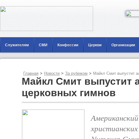
Служителям
СМИ
Конфессии
Церкви
Организации
Главная
>
Новости
>
За рубежом
>
Майкл Смит выпустит а
Майкл Смит выпустит 
церковных гимнов
Американский
христианских
Уитакер Сми