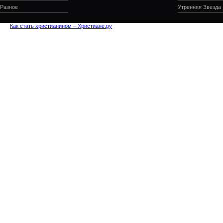
Разное
Утренняя Звезда
Как стать христианином – Христиане.ру