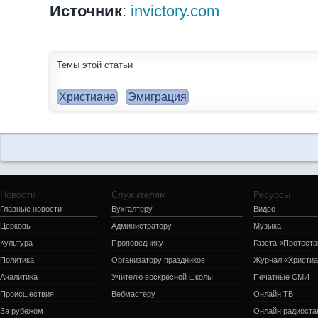
Источник
:
invictory.com
Темы этой статьи
Христиане
Эмиграция
Новости
Служителям
Ресурсы
Главные новости
Бухгалтеру
Видео
Церковь
Администратору
Музыка
Культура
Проповеднику
Газета «Протеста
Политика
Организатору праздников
Журнал «Христиа
Аналитика
Учителю воскресной школы
Печатные СМИ
Происшествия
Вебмастеру
Онлайн ТВ
За рубежом
Онлайн радиоста