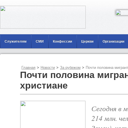
Служителям
СМИ
Конфессии
Церкви
Организации
Главная
>
Новости
>
За рубежом
>
Почти половина мигран
Почти половина мигра
христиане
Сегодня в 
214 млн. че
Земли), ко