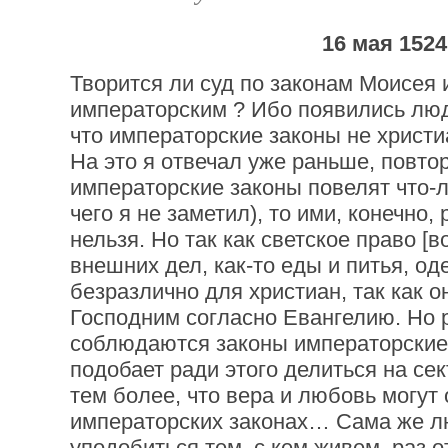
16 мая 1524
Творится ли суд по законам Моисея 
императорским ? Ибо появились лю
что императорские законы не христи
На это я отвечал уже раньше, повтор
императорские законы повелят что-л
чего я не заметил), то ими, конечно,
нельзя. Но так как светское право [
внешних дел, как-то еды и питья, од
безразлично для христиан, так как 
Господним согласно Евангелию. Но 
соблюдаются законы императорские,
подобает ради этого делиться на сек
тем более, что вера и любовь могут 
императорских законах… Сама же л
уподобиться тем, с кем живем, раз 