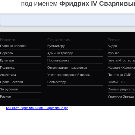
под именем
Фридрих IV Сварливы
Новости
Служителям
Ресурсы
Главные новости
Бухгалтеру
Видео
Церковь
Администратору
Музыка
Культура
Проповеднику
Газета «Протеста
Политика
Организатору праздников
Журнал «Христиа
Аналитика
Учителю воскресной школы
Печатные СМИ
Происшествия
Вебмастеру
Онлайн ТВ
За рубежом
Онлайн радиоста
Разное
Утренняя Звезда
Как стать христианином – Христиане.ру