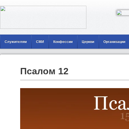
Служителям
СМИ
Конфессии
Церкви
Организации
Псалом 12