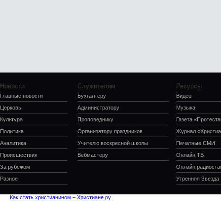
Новости
Служителям
Ресурсы
Главные новости
Бухгалтеру
Видео
Церковь
Администратору
Музыка
Культура
Проповеднику
Газета «Протеста
Политика
Организатору праздников
Журнал «Христиа
Аналитика
Учителю воскресной школы
Печатные СМИ
Происшествия
Вебмастеру
Онлайн ТВ
За рубежом
Онлайн радиоста
Разное
Утренняя Звезда
Как стать христианином – Христиане.ру