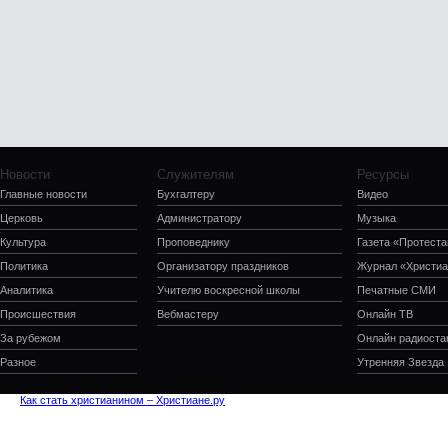
Новости
Служителям
Ресурсы
Главные новости
Бухгалтеру
Видео
Церковь
Администратору
Музыка
Культура
Проповеднику
Газета «Протеста
Политика
Организатору праздников
Журнал «Христиа
Аналитика
Учителю воскресной школы
Печатные СМИ
Происшествия
Вебмастеру
Онлайн ТВ
За рубежом
Онлайн радиоста
Разное
Утренняя Звезда
Как стать христианином – Христиане.ру