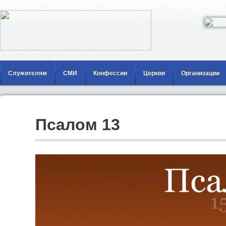
Служителям
СМИ
Конфессии
Церкви
Организации
Псалом 13