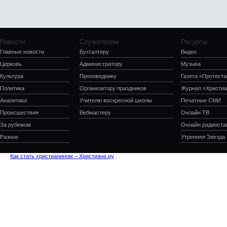
Новости
Служителям
Ресурсы
Главные новости
Бухгалтеру
Видео
Церковь
Администратору
Музыка
Культура
Проповеднику
Газета «Протеста
Политика
Организатору праздников
Журнал «Христиа
Аналитика
Учителю воскресной школы
Печатные СМИ
Происшествия
Вебмастеру
Онлайн ТВ
За рубежом
Онлайн радиоста
Разное
Утренняя Звезда
Как стать христианином – Христиане.ру