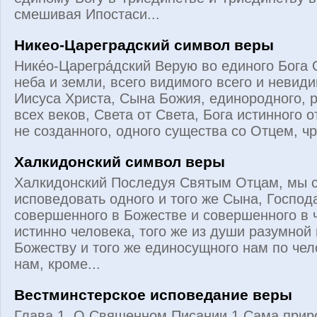
смешивая Ипостаси...
Никео-Цареградский символ веры
Нике́о-Царегра́дский Верую во единого Бога
неба и земли, всего видимого всего и невиди
Иисуса Христа, Сына Божия, единородного, 
всех веков, Света от Света, Бога истинного о
не созданного, одного существа со Отцем, чр
Халкидонский символ веры
Халкидонский Последуя Святым Отцам, мы с
исповедовать одного и того же Сына, Господ
совершенного в Божестве и совершенного в ч
истинно человека, того же из души разумной
Божеству и того же единосущного нам по чел
нам, кроме...
Вестминстерское исповедание веры
Глава 1. О Священном Писании 1.Сама приро