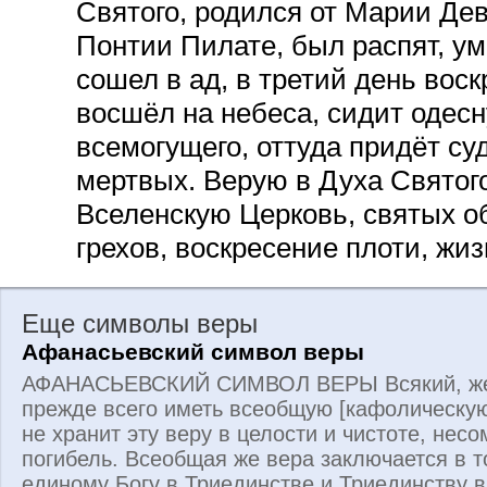
Святого, родился от Марии Дев
Понтии Пилате, был распят, ум
сошел в ад, в третий день воск
восшёл на небеса, сидит одес
всемогущего, оттуда придёт су
мертвых. Верую в Духа Святог
Вселенскую Церковь, святых о
грехов, воскресение плоти, жи
Еще символы веры
Афанасьевский символ веры
АФАНАСЬЕВСКИЙ СИМВОЛ ВЕРЫ Всякий, жел
прежде всего иметь всеобщую [кафолическую]
не хранит эту веру в целости и чистоте, нес
погибель. Всеобщая же вера заключается в 
единому Богу в Триединстве и Триединству 