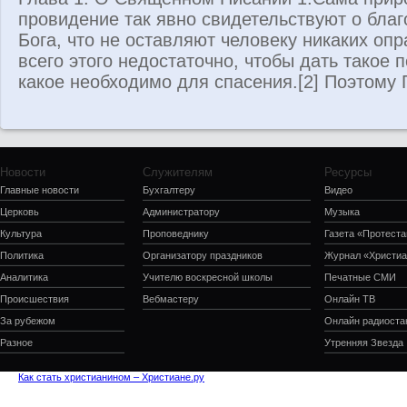
провидение так явно свидетельствуют о благ
Бога, что не оставляют человеку никаких опр
всего этого недостаточно, чтобы дать такое п
какое необходимо для спасения.[2] Поэтому Г
Новости
Служителям
Ресурсы
Главные новости
Бухгалтеру
Видео
Церковь
Администратору
Музыка
Культура
Проповеднику
Газета «Протеста
Политика
Организатору праздников
Журнал «Христиа
Аналитика
Учителю воскресной школы
Печатные СМИ
Происшествия
Вебмастеру
Онлайн ТВ
За рубежом
Онлайн радиоста
Разное
Утренняя Звезда
Как стать христианином – Христиане.ру