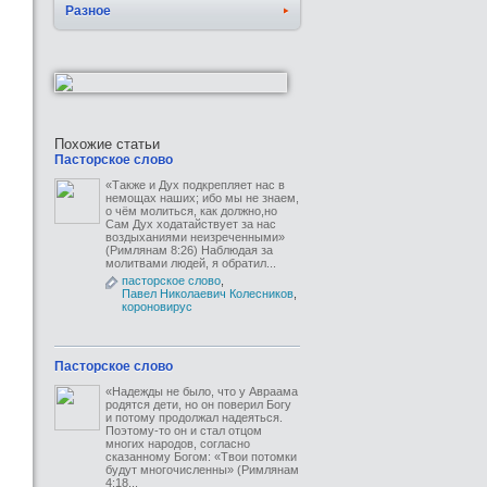
Разное
Похожие статьи
Пасторское слово
«Также и Дух подкрепляет нас в
немощах наших; ибо мы не знаем,
о чём молиться, как должно,но
Сам Дух ходатайствует за нас
воздыханиями неизреченными»
(Римлянам 8:26) Наблюдая за
молитвами людей, я обратил...
пасторское слово
,
Павел Николаевич Колесников
,
короновирус
Пасторское слово
«Надежды не было, что у Авраама
родятся дети, но он поверил Богу
и потому продолжал надеяться.
Поэтому-то он и стал отцом
многих народов, согласно
сказанному Богом: «Твои потомки
будут многочисленны» (Римлянам
4:18...