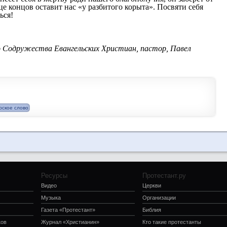
нце концов оставит нас «у разбитого корыта». Посвяти себя
ься!
о Содружества Евангельских Христиан, пастор, Павел
рское слово
Ресурсы
Протестант.ру
Видео
Церкви
Музыка
Организации
Газета «Протестант»
Библия
ков
Журнал «Христианин»
Кто такие протестанты