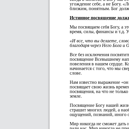
угождение себе, а не Богу.
«Л
близким, понятным. Бог долж
Истинное посвящение долж
Мы посвящаем себя Богу, а э
время, силы, финансы и т.д. У
«И все, что вы делаете, слов
благодаря через Него Бога и
Все без исключения посвятить
посвящение Всевышнему напря
повеления в нашем сердце. К
начинается с того, что мы св
слове.
Нам известно выражение «он 
посвящает свою жизнь време
посвящения, на что не только
земле.
Посвящение Богу нашей жизни 
страшит многих людей, а нао
ощущений, познаний, иного 
Мир никогда не сможет дать н
ради нас. Мир никогда не при