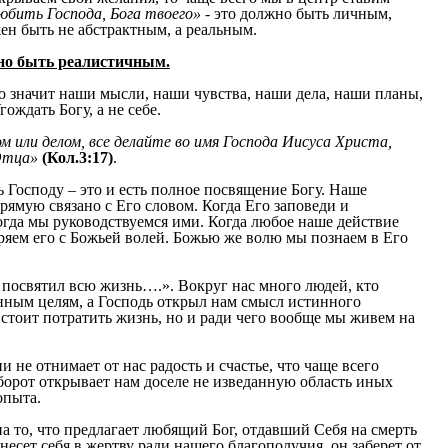
юбить Господа, Бога твоего»
- это должно быть личным,
ен быть не абстрактным, а реальным.
но быть реалистичным.
то значит наши мысли, наши чувства, наши дела, наши планы,
гождать Богу, а не себе.
ом или делом, все делайте во имя Господа Иисуса Христа,
 Отца»
(Кол.3:17)
.
 Господу – это и есть полное посвящение Богу. Наше
мую связано с Его словом. Когда Его заповеди и
огда мы руководствуемся ими. Когда любое наше действие
еряем его с Божьей волей. Божью же волю мы познаем в Его
посвятил всю жизнь….». Вокруг нас много людей, кто
нным целям, а Господь открыл нам смысл истинного
 стоит потратить жизнь, но и ради чего вообще мы живем на
не отнимает от нас радость и счастье, что чаще всего
борот открывает нам доселе не изведанную область иных
опыта.
а то, что предлагает любящий Бог, отдавший Себя на смерть
несет себя в жертву ради нашего благополучия, он заберет от