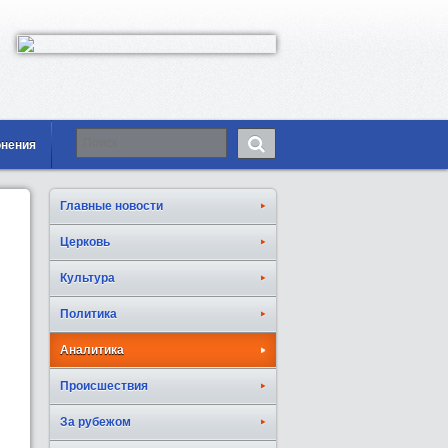
онения
Главные новости
Церковь
Культура
Политика
Аналитика
Происшествия
За рубежом