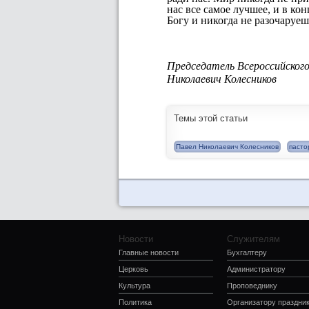
нас все самое лучшее, и в ко
Богу и никогда не разочаруеш
Председатель Всероссийског
Николаевич Колесников
Темы этой статьи
Павел Николаевич Колесников
пасто
Новости
Служителям
Главные новости
Бухгалтеру
Церковь
Администратору
Культура
Проповеднику
Политика
Организатору праздни