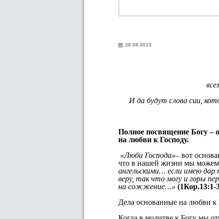
26.08.2013
все
И да будут слова сии, кот
Полное посвящение Богу – ос
на любви к Господу.
«Люби Господа»
– вот основ
что в нашей жизни мы можем 
ангельскими… если имею дар п
веру, так что могу и горы пе
на сожжение…»
(1Кор.13:1-3
Дела основанные на любви к 
Когда в молитве к Богу мы о