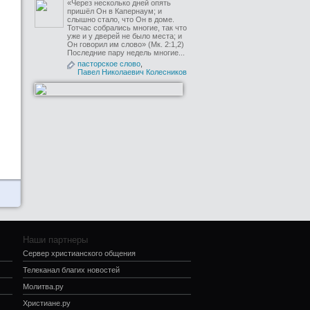
«Через несколько дней опять
пришёл Он в Капернаум; и
слышно стало, что Он в доме.
Тотчас собрались многие, так что
уже и у дверей не было места; и
Он говорил им слово» (Мк. 2:1,2)
Последние пару недель многие...
пасторское слово
,
Павел Николаевич Колесников
Наши партнеры
Сервер христианского общения
Телеканал благих новостей
Молитва.ру
Христиане.ру