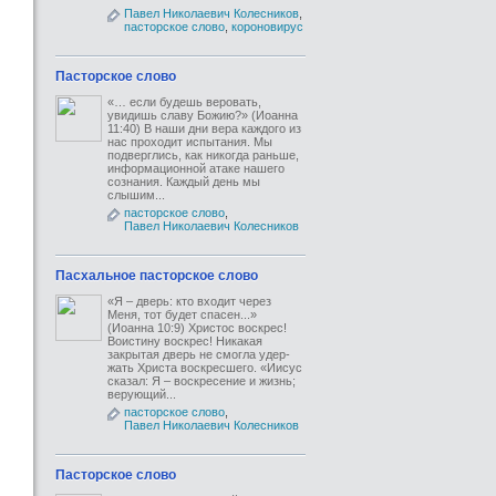
Павел Николаевич Колесников
,
пасторское слово
,
короновирус
Пасторское слово
«… если будешь веровать,
увидишь славу Божию?» (Иоанна
11:40) В наши дни вера каждого из
нас проходит испытания. Мы
подверглись, как никогда раньше,
информационной атаке нашего
сознания. Каждый день мы
слышим...
пасторское слово
,
Павел Николаевич Колесников
Пасхальное пасторское слово
«Я – дверь: кто входит через
Меня, тот будет спасен...»
(Иоанна 10:9) Христос воскрес!
Воистину воскрес! Никакая
закрытая дверь не смогла удер-
жать Христа воскресшего. «Иисус
сказал: Я – воскресение и жизнь;
верующий...
пасторское слово
,
Павел Николаевич Колесников
Пасторское слово