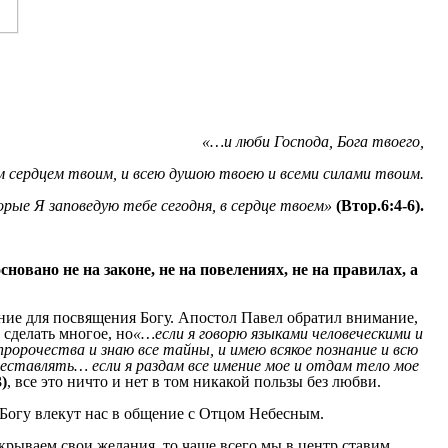
«…и люби Господа, Бога твоего,
м сердцем твоим, и всею душою твоею и всеми силами твоим.
орые Я заповедую тебе сегодня, в сердце твоем»
(Втор.6:4-6).
новано не на законе, не на повелениях, не на правилах, а
ание для посвящения Богу. Апостол Павел обратил внимание,
сделать многое, но
«…если я говорю языками человеческими и
ророчества и знаю все тайны, и имею всякое познание и всю
реставлять… если я раздам все имение мое и отдам тело мое
)
, все это ничто и нет в том никакой пользы без любви.
Богу влекут нас в общение с Отцом Небесным.
ткрываем свои желания, то чаще всего мы в центр ставим