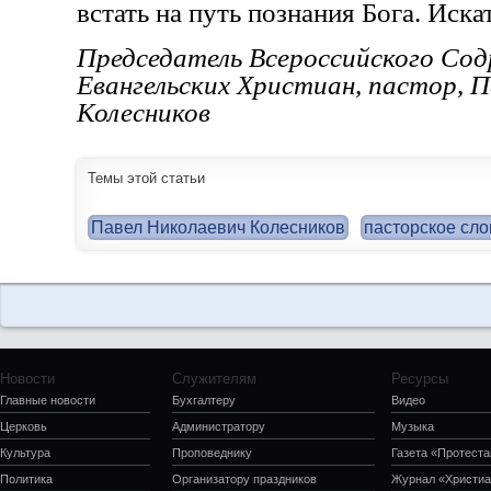
встать на путь познания Бога. Иска
Председатель Всероссийского Со
Евангельских Христиан, пастор, П
Колесников
Темы этой статьи
Павел Николаевич Колесников
пасторское сло
Новости
Служителям
Ресурсы
Главные новости
Бухгалтеру
Видео
Церковь
Администратору
Музыка
Культура
Проповеднику
Газета «Протеста
Политика
Организатору праздников
Журнал «Христиа