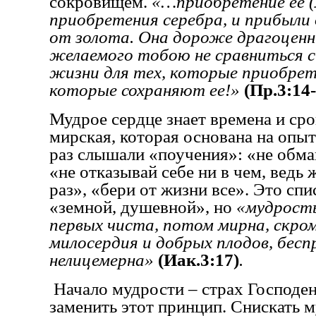
сокровищем.
«…приобретение ее 
приобретения серебра, и прибыли 
от золота. Она дороже драгоценн
желаемого тобою не сравниться с
жизни для тех, которые приобрет
которые сохраняют ее!»
(Пр.3:14-
Мудрое сердце знает времена и сро
мирская, которая основана на опыт
раз слышали «поучения»: «не обм
«не отказывай себе ни в чем, ведь
раз», «бери от жизни все». Это сп
«земной, душевной», но
«мудрость
первых чиста, потом мирна, скром
милосердия и добрых плодов, бес
нелицемерна»
(Иак.3:17)
.
Начало мудрости – страх Господен
заменить этот принцип. Снискать м