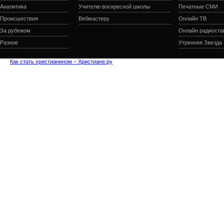
Аналитика
Учителю воскресной школы
Печатные СМИ
Происшествия
Вебмастеру
Онлайн ТВ
За рубежом
Онлайн радиоста
Разное
Утренняя Звезда
Как стать христианином – Христиане.ру