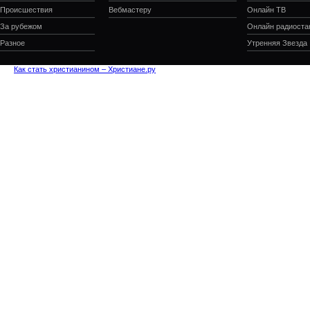
Происшествия
Вебмастеру
Онлайн ТВ
За рубежом
Онлайн радиоста
Разное
Утренняя Звезда
Как стать христианином – Христиане.ру