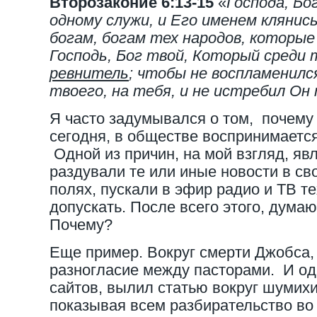
Второзаконие 6:13-15
«
Господа, Бо
одному служи, и Его именем клянис
богам, богам тех народов, которые 
Господь, Бог твой, Который среди 
ревнитель
; чтобы не воспламенился
твоего, на тебя, и не истребил Он 
Я часто задумывался о том, почему
сегодня, в обществе воспринимается
Одной из причин, на мой взгляд, явл
раздували те или иные новости в с
полях, пускали в эфир радио и ТВ те
допускать. После всего этого, думаю
Почему?
Еще пример. Вокруг смерти Джобса
разногласие между пасторами. И од
сайтов, вылил статью вокруг шумихи
показывая всем разбирательство во