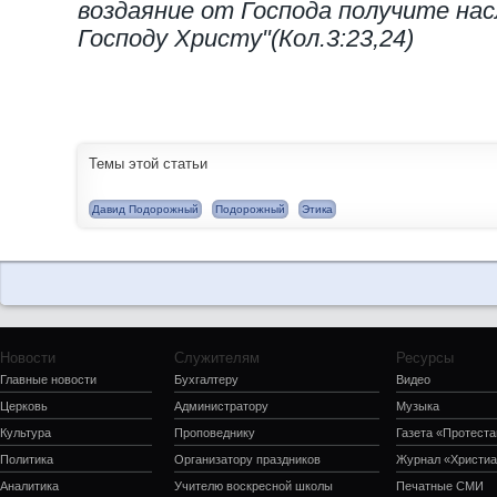
воздаяние от Господа получите нас
Господу Христу"(Кол.3:23,24)
Темы этой статьи
Давид Подорожный
Подорожный
Этика
Новости
Служителям
Ресурсы
Главные новости
Бухгалтеру
Видео
Церковь
Администратору
Музыка
Культура
Проповеднику
Газета «Протеста
Политика
Организатору праздников
Журнал «Христиа
Аналитика
Учителю воскресной школы
Печатные СМИ