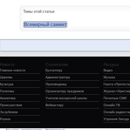
Темы этой статьи
Всемирный саммит
Новости
Служителям
Ресурсы
Главные новости
Бухгалтеру
Видео
Церковь
Администратору
Музыка
Культура
Проповеднику
Газета «Протеста
Политика
Организатору праздников
Журнал «Христиа
Аналитика
Учителю воскресной школы
Печатные СМИ
Происшествия
Вебмастеру
Онлайн ТВ
За рубежом
Онлайн радиоста
Разное
Утренняя Звезда
Как стать христианином – Христиане.ру