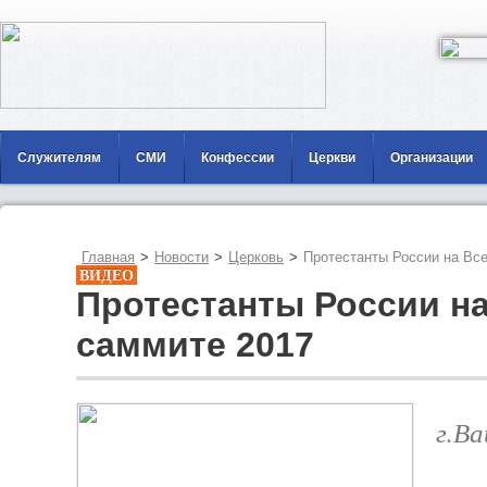
Служителям
СМИ
Конфессии
Церкви
Организации
Главная
>
Новости
>
Церковь
>
Протестанты России на Вс
ВИДЕО
Протестанты России н
саммите 2017
г.В