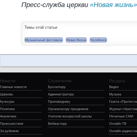
Пресс-служба церкви
«Новая жизнь»
Темы этой статьи
Музыкальный фестиваль
Новая Жизнь
Челябинск
Новости
Служителям
Ресурсы
Главные новости
Бухгалтеру
Видео
Церковь
Администратору
Музыка
Культура
Проповеднику
Газета «Протеста
Политика
Организатору праздников
Журнал «Христиа
Аналитика
Учителю воскресной школы
Печатные СМИ
Происшествия
Вебмастеру
Онлайн ТВ
За рубежом
Онлайн радиоста