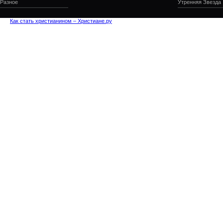
Разное
Утренняя Звезда
Как стать христианином – Христиане.ру