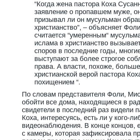
“Когда жена пастора Коха Сусан
заявление о пропавшем муже, он
призывал ли он мусульман обра
христианство”, – объясняет Фол
считается “умеренным“ мусульма
ислама в христианство вызывае
споров в последние годы, многи
выступают за более строгое со
права. А власти, похоже, больш
христианской верой пастора Коха
похищением “.
По словам представителя Фоли, Ми
обойти все дома, находящиеся в рад
свидетели в последний раз видели п
Коха, интересуясь, есть ли у кого-ли
видеонаблюдения. В конце концов, е
с камеры, которая зафиксировала п