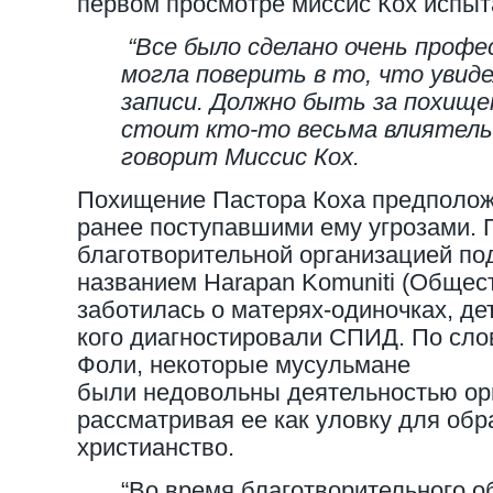
первом просмотре миссис Кох испы
“Все было сделано очень профе
могла поверить в то, что увиде
записи. Должно быть за похищ
стоит кто-то весьма влиятель
говорит Миссис Кох.
Похищение Пастора Коха предполож
ранее поступавшими ему угрозами. 
благотворительной организацией по
названием Harapan Komuniti (Общес
заботилась о матерях-одиночках, дет
кого диагностировали СПИД. По сло
Фоли, некоторые мусульмане
были недовольны деятельностью ор
рассматривая ее как уловку для об
христианство.
“Во время благотворительного о