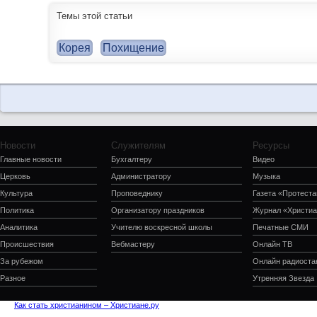
Темы этой статьи
Корея
Похищение
Новости
Служителям
Ресурсы
Главные новости
Бухгалтеру
Видео
Церковь
Администратору
Музыка
Культура
Проповеднику
Газета «Протеста
Политика
Организатору праздников
Журнал «Христиа
Аналитика
Учителю воскресной школы
Печатные СМИ
Происшествия
Вебмастеру
Онлайн ТВ
За рубежом
Онлайн радиоста
Разное
Утренняя Звезда
Как стать христианином – Христиане.ру