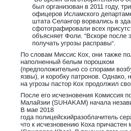
был организован в 2011 году, тр
офицеров Исламского департам
штата Селангор ворвались в зда
сфотографировали всех присутс
объясняет Фоли. “Вскоре после э
получать угрозы расправы“.
По словам Миссис Кох, они также по
наполненный белым порошком
(предположительно со спорами возб
язвы), и коробку патронов. Однако, 
на угрозы пастор Кох продолжил св
После его исчезновения Комиссия п
Малайзии (SUHAKAM) начала незав
В мае 2018
года полицейскийразоблачитель се
что к исчезновению Коха причастен