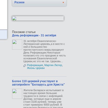
Разное
Похожие статьи
День реформации - 31 октября
31 октября Евангелическо-
Лютеранская церковь,а в месте с
ней и большинство
протестантского мира,празднует
День Реформации.Некоторые
полагают,что это праздник в честь
основания Евангелической
Церкви,но это не так. Церковь...
Реформация
,
Мартин Лютер
,
Жизнь Церкви
Более 110 церквей участвуют в
автопробеге "Беларусь для Христа"
Жители Белараси испытывают в
настоящее время большие
трудности в связи с инфляцией.
Доллар, которые еще в апреле
стоил 3100 рублей, теперь уже
стоит примерно 9000 рублей. В
результате белорусы в три раза