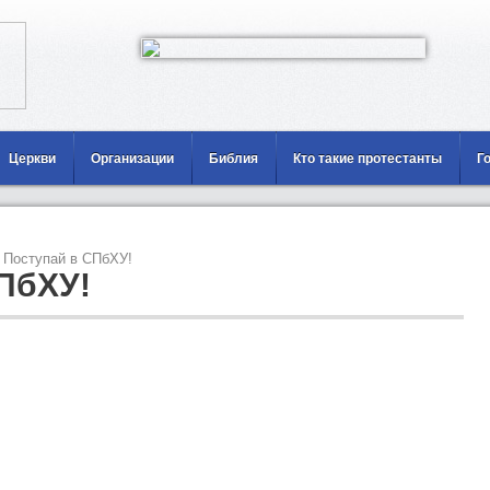
Церкви
Организации
Библия
Кто такие протестанты
Г
Поступай в СПбХУ!
ПбХУ!