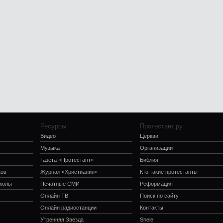
Ресурсы
Протестант.ру
Видео
Церкви
Музыка
Организации
Газета «Протестант»
Библия
ков
Журнал «Христианин»
Кто такие протестанты
школы
Печатные СМИ
Реформация
Онлайн ТВ
Поиск по сайту
Онлайн радиостанции
Контакты
Утренняя Звезда
Shele