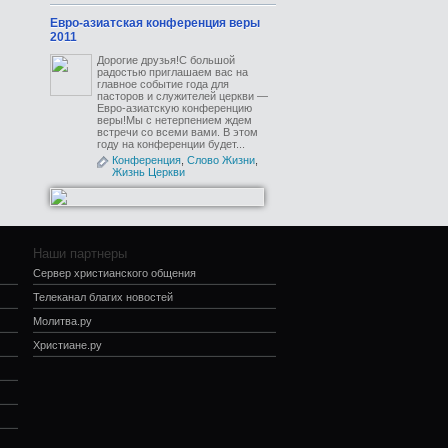
Евро-азиатская конференция веры
2011
Дорогие друзья!С большой
радостью приглашаем вас на
главное событие года для
пасторов и служителей церкви —
Евро-азиатскую конференцию
веры!Мы с нетерпением ждем
встречи со всеми вами. В этом
году на конференции будет...
Конференция
,
Слово Жизни
,
Жизнь Церкви
Наши партнеры
Сервер христианского общения
Телеканал благих новостей
Молитва.ру
Христиане.ру