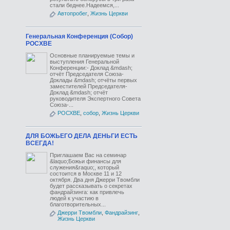
стали беднее.Надеемся,...
Автопробег
,
Жизнь Церкви
Генеральная Конференция (Собор)
РОСХВЕ
Основные планируемые темы и
выступления Генеральной
Конференции:- Доклад &mdash;
отчёт Председателя Союза-
Доклады &mdash; отчёты первых
заместителей Председателя-
Доклад &mdash; отчёт
руководителя Экспертного Совета
Союза-...
РОСХВЕ
,
собор
,
Жизнь Церкви
ДЛЯ БОЖЬЕГО ДЕЛА ДЕНЬГИ ЕСТЬ
ВСЕГДА!
Приглашаем Вас на семинар
&laquo;Божьи финансы для
служения&raquo;, который
состоится в Москве 11 и 12
октября. Два дня Джерри Твомбли
будет рассказывать о секретах
фандрайзинга: как привлечь
людей к участию в
благотворительных...
Джерри Твомбли
,
Фандрайзинг
,
Жизнь Церкви