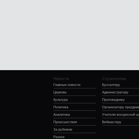
Новости
Служителям
Главные новости
Бухгалтеру
Церковь
Администратору
Культура
Проповеднику
Политика
Организатору праздни
Аналитика
Учителю воскресной 
Происшествия
Вебмастеру
За рубежом
Разное