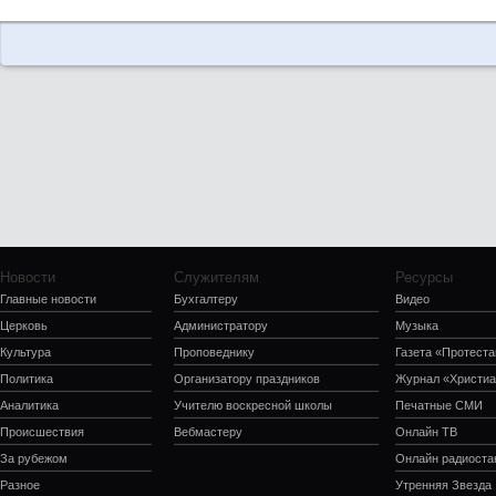
Новости
Служителям
Ресурсы
Главные новости
Бухгалтеру
Видео
Церковь
Администратору
Музыка
Культура
Проповеднику
Газета «Протеста
Политика
Организатору праздников
Журнал «Христиа
Аналитика
Учителю воскресной школы
Печатные СМИ
Происшествия
Вебмастеру
Онлайн ТВ
За рубежом
Онлайн радиоста
Разное
Утренняя Звезда