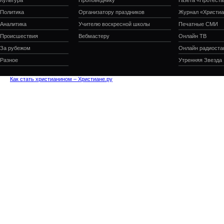
Культура
Проповеднику
Газета «Протеста
Политика
Организатору праздников
Журнал «Христиа
Аналитика
Учителю воскресной школы
Печатные СМИ
Происшествия
Вебмастеру
Онлайн ТВ
За рубежом
Онлайн радиоста
Разное
Утренняя Звезда
Как стать христианином – Христиане.ру