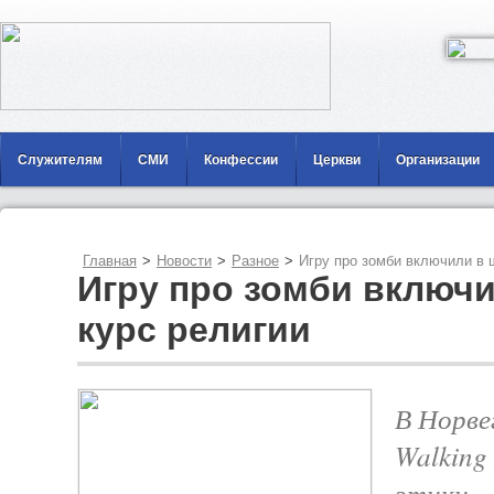
Служителям
СМИ
Конфессии
Церкви
Организации
Главная
>
Новости
>
Разное
>
Игру про зомби включили в 
Игру про зомби включ
курс религии
В Норве
Walking
этики.