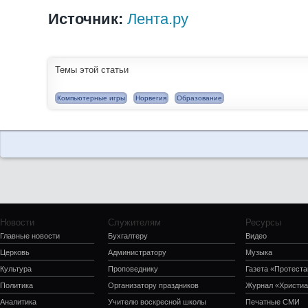
Источник:
Лента.ру
Темы этой статьи
Компьютерные игры
Норвегия
Образование
Новости
Служителям
Ресурсы
Главные новости
Бухгалтеру
Видео
Церковь
Администратору
Музыка
Культура
Проповеднику
Газета «Протеста
Политика
Организатору праздников
Журнал «Христиа
Аналитика
Учителю воскресной школы
Печатные СМИ