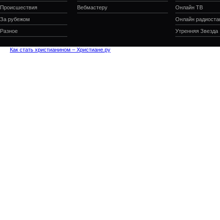
Происшествия
Вебмастеру
Онлайн ТВ
За рубежом
Онлайн радиоста
Разное
Утренняя Звезда
Как стать христианином – Христиане.ру