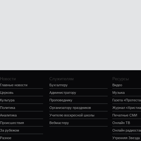
Новости
Служителям
Ресурсы
Главные новости
Бухгалтеру
Видео
Церковь
Администратору
Музыка
Культура
Проповеднику
Газета «Протеста
Политика
Организатору праздников
Журнал «Христиа
Аналитика
Учителю воскресной школы
Печатные СМИ
Происшествия
Вебмастеру
Онлайн ТВ
За рубежом
Онлайн радиоста
Разное
Утренняя Звезда