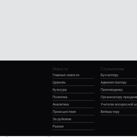
Новости
Служителям
Главные новости
Бухгалтеру
Церковь
Администратору
Культура
Проповеднику
Политика
Организатору праздни
Аналитика
Учителю воскресной 
Происшествия
Вебмастеру
За рубежом
Разное