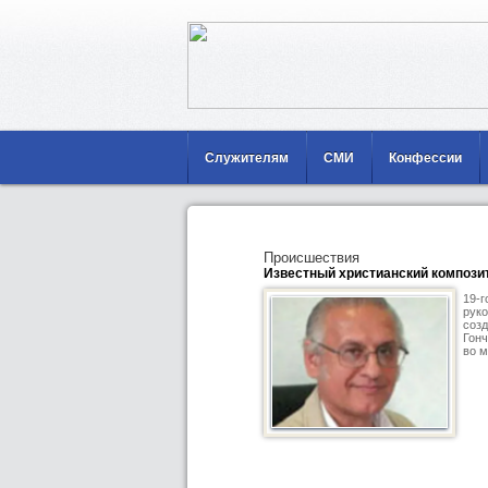
Служителям
СМИ
Конфессии
Происшествия
Известный христианский компози
19-г
руко
созд
Гонч
во м