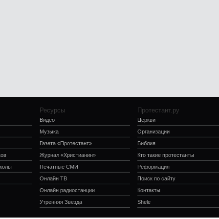
Ресурсы
Протестант.ру
Видео
Церкви
Музыка
Организации
Газета «Протестант»
Библия
ков
Журнал «Христианин»
Кто такие протестанты
школы
Печатные СМИ
Реформация
Онлайн ТВ
Поиск по сайту
Онлайн радиостанции
Контакты
Утренняя Звезда
Shele