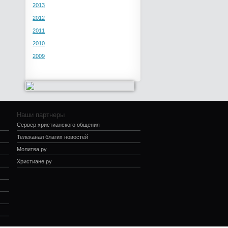
2013
2012
2011
2010
2009
Наши партнеры
Сервер христианского общения
Телеканал благих новостей
Молитва.ру
Христиане.ру