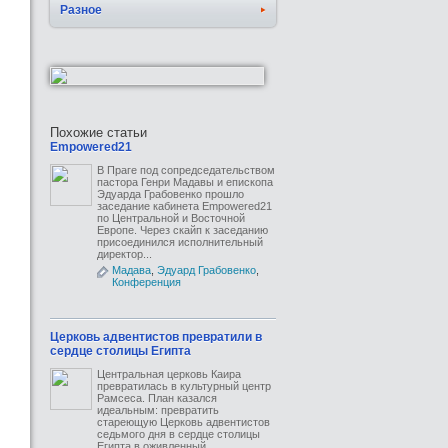
Разное
Похожие статьи
Empowered21
В Праге под сопредседательством
пастора Генри Мадавы и епископа
Эдуарда Грабовенко прошло
заседание кабинета Empowered21
по Центральной и Восточной
Европе. Через скайп к заседанию
присоединился исполнительный
директор...
Мадава
,
Эдуард Грабовенко
,
Конференция
Церковь адвентистов превратили в
сердце столицы Египта
Центральная церковь Каира
превратилась в культурный центр
Рамсеса. План казался
идеальным: превратить
стареющую Церковь адвентистов
седьмого дня в сердце столицы
Египта в оживленный