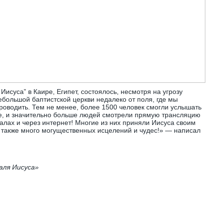
исуса” в Каире, Египет, состоялось, несмотря на угрозу
ебольшой баптистской церкви недалеко от поля, где мы
роводить. Тем не менее, более 1500 человек смогли услышать
те, и значительно больше людей смотрели прямую трансляцию
алах и через интернет! Многие из них приняли Иисуса своим
 также много могущественных исцелений и чудес!» — написал
аля Иисуса»