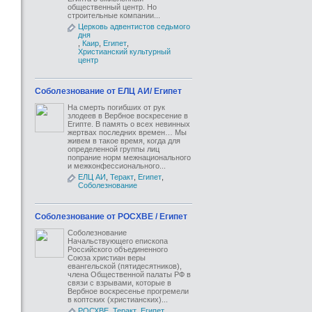
общественный центр. Но
строительные компании...
Церковь адвентистов седьмого
дня
,
Каир
,
Египет
,
Христианский культурный
центр
Cоболезнование от ЕЛЦ АИ/ Египет
На смерть погибших от рук
злодеев в Вербное воскресение в
Египте. В память о всех невинных
жертвах последних времен… Мы
живем в такое время, когда для
определенной группы лиц
попрание норм межнационального
и межконфессионального...
ЕЛЦ АИ
,
Теракт
,
Египет
,
Соболезнование
Соболезнование от РОСХВЕ / Египет
Соболезнование
Начальствующего епископа
Российского объединенного
Союза христиан веры
евангельской (пятидесятников),
члена Общественной палаты РФ в
связи с взрывами, которые в
Вербное воскресенье прогремели
в коптских (христианских)...
РОСХВЕ
,
Теракт
,
Египет
,