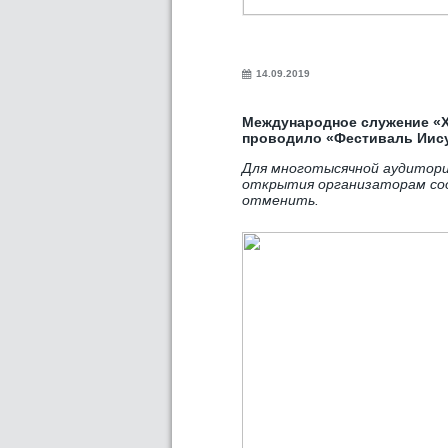
14.09.2019
Международное служение «Х
проводило «Фестиваль Иису
Для многотысячной аудитории
открытия организаторам соо
отменить.