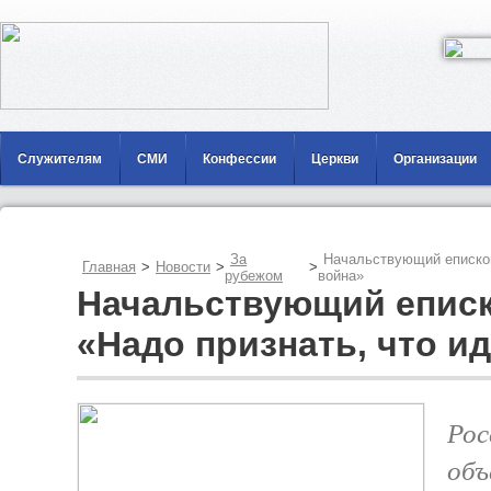
Служителям
СМИ
Конфессии
Церкви
Организации
За
Начальствующий еписко
Главная
>
Новости
>
>
рубежом
война»
Начальствующий епис
«Надо признать, что и
Рос
объ