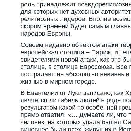
роль принадлежит псевдорелигиозн
для которых нет духовных авторите
религиозных лидеров. Вполне возмож
скором времени будет самым главн
народов Европы.
Совсем недавно объектом атаки тер
европейская столица – Париж, и теп
свидетелями новой атаки, как это б
столице, в столице Евросоюза. Все 
пострадавшие абсолютно невинные
жизнью в мирном городе.
В Евангелии от Луки записано, как Х
является ли гибель людей в ряде п
результатом какой-то особенной гре
прямо ответил: «… Думаете ли, что 
человек, на которых упала башня Си
виновнее были всех, живущих в Иер