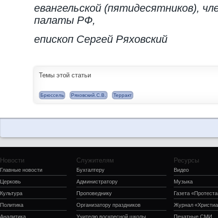
евангельской (пятидесятников), ч
палаты РФ,
епископ Сергей Ряховский
Темы этой статьи
Брюссель
Ряховский.С.В.
Терракт
Новости
Служителям
Ресурсы
Главные новости
Бухгалтеру
Видео
Церковь
Администратору
Музыка
Культура
Проповеднику
Газета «Протеста
Политика
Организатору праздников
Журнал «Христиа
Аналитика
Учителю воскресной школы
Печатные СМИ