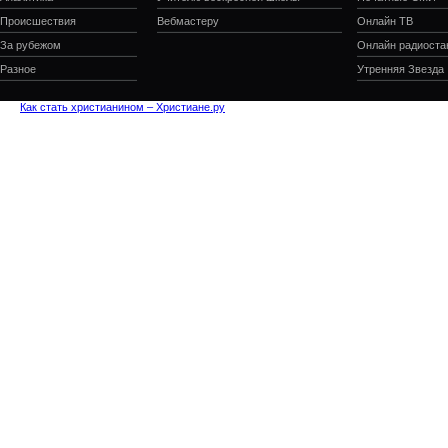
Происшествия
Вебмастеру
Онлайн ТВ
За рубежом
Онлайн радиоста
Разное
Утренняя Звезда
Как стать христианином – Христиане.ру