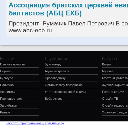
Ассоциация братских церквей ева
баптистов (АБЦ ЕХБ)
Президент: Румачик Павел Петрович В со
www.abc-ecb.ru
Новости
Служителям
Ресурсы
Главные новости
Бухгалтеру
Видео
Церковь
Администратору
Музыка
Культура
Проповеднику
Газета «Протеста
Политика
Организатору праздников
Журнал «Христиа
Аналитика
Учителю воскресной школы
Печатные СМИ
Происшествия
Вебмастеру
Онлайн ТВ
За рубежом
Онлайн радиоста
Разное
Утренняя Звезда
Как стать христианином – Христиане.ру