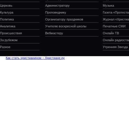
Церковь
Администратору
Музыка
Культура
Проповеднику
Газета «Протеста
Политика
Организатору праздников
Журнал «Христиа
Аналитика
Учителю воскресной школы
Печатные СМИ
Происшествия
Вебмастеру
Онлайн ТВ
За рубежом
Онлайн радиоста
Разное
Утренняя Звезда
Как стать христианином – Христиане.ру