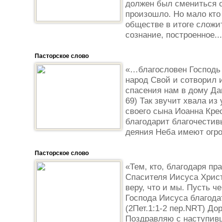
должен был смениться о
произошло. Но мало кто
обществе в итоге слож
сознание, построенное...
Пасторское слово
«…благословен Господь 
народ Свой и сотворил и
спасения нам в дому Дав
69) Так звучит хвала из
своего сына Иоанна Крес
благодарит благочестивы
деяния Неба имеют огром
Пасторское слово
«Тем, кто, благодаря пр
Спасителя Иисуса Христ
веру, что и мы. Пусть ч
Господа Иисуса благода
(2Пет.1:1-2 пер.NRT) До
Поздравляю с наступив