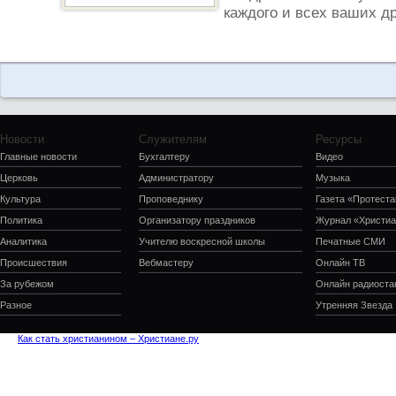
каждого и всех ваших д
Новости
Служителям
Ресурсы
Главные новости
Бухгалтеру
Видео
Церковь
Администратору
Музыка
Культура
Проповеднику
Газета «Протеста
Политика
Организатору праздников
Журнал «Христиа
Аналитика
Учителю воскресной школы
Печатные СМИ
Происшествия
Вебмастеру
Онлайн ТВ
За рубежом
Онлайн радиоста
Разное
Утренняя Звезда
Как стать христианином – Христиане.ру