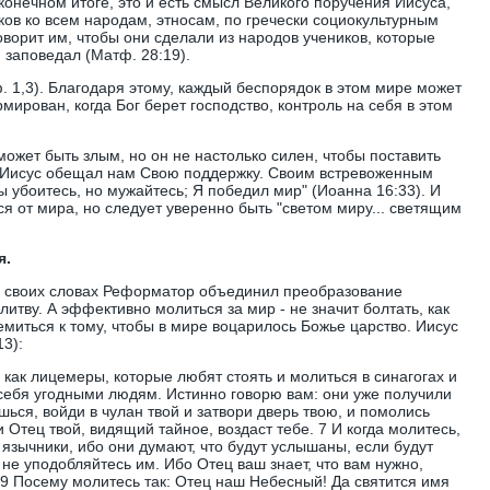
конечном итоге, это и есть смысл Великого поручения Иисуса,
ков ко всем народам, этносам, по гречески социокультурным
оворит им, чтобы они сделали из народов учеников, которые
м заповедал (Матф. 28:19).
ф. 1,3). Благодаря этому, каждый беспорядок в этом мире может
ирован, когда Бог берет господство, контроль на себя в этом
может быть злым, но он не настолько силен, чтобы поставить
м Иисус обещал нам Свою поддержку. Своим встревоженным
ы убоитесь, но мужайтесь; Я победил мир" (Иоанна 16:33). И
я от мира, но следует уверенно быть "светом миру... светящим
я.
В своих словах Реформатор объединил преобразование
тву. А эффективно молиться за мир - не значит болтать, как
емиться к тому, чтобы в мире воцарилось Божье царство. Иисус
13):
, как лицемеры, которые любят стоять и молиться в синагогах и
ь себя угодными людям. Истинно говорю вам: они уже получили
шься, войди в чулан твой и затвори дверь твою, и помолись
и Отец твой, видящий тайное, воздаст тебе. 7 И когда молитесь,
 язычники, ибо они думают, что будут услышаны, если будут
 не уподобляйтесь им. Ибо Отец ваш знает, что вам нужно,
 9 Посему молитесь так: Отец наш Небесный! Да святится имя