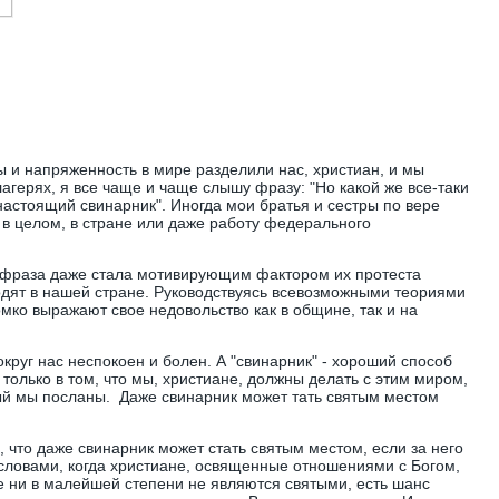
ы и напряженность в мире разделили нас, христиан, и мы
агерях, я все чаще и чаще слышу фразу: "Но какой же все-таки
настоящий свинарник". Иногда мои братья и сестры по вере
 в целом, в стране или даже работу федерального
та фраза даже стала мотивирующим фактором их протеста
ходят в нашей стране. Руководствуясь всевозможными теориями
омко выражают свое недовольство как в общине, так и на
округ нас неспокоен и болен. А "свинарник" - хороший способ
 только в том, что мы, христиане, должны делать с этим миром,
ый мы посланы. Даже свинарник может тать святым местом
 что даже свинарник может стать святым местом, если за него
словами, когда христиане, освященные отношениями с Богом,
ые ни в малейшей степени не являются святыми, есть шанс