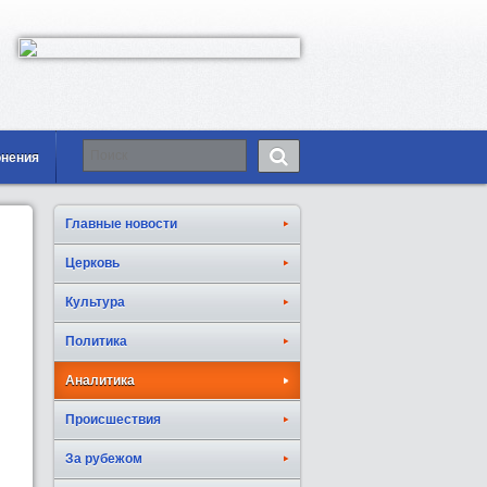
онения
Главные новости
Церковь
Культура
Политика
Аналитика
Происшествия
За рубежом