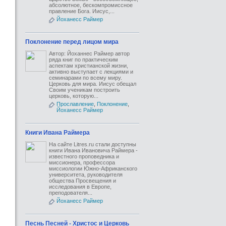
абсолютное, бескомпромиссное
правление Бога. Иисус,...
Йоханесс Раймер
Поклонение перед лицом мира
Автор: Йоханнес Раймер автор
ряда книг по практическим
аспектам христианской жизни,
активно выступает с лекциями и
семинарами по всему миру.
Церковь для мира. Иисус обещал
Своим ученикам построить
церковь, которую...
Прославление
,
Поклонение
,
Йоханесс Раймер
Книги Ивана Раймера
На сайте Litres.ru стали доступны
книги Ивана Ивановича Раймера -
известного проповедника и
миссионера, профессора
миссиологии Южно-Африканского
университета, руководителя
общества Просвещения и
исследования в Европе,
преподователя...
Йоханесс Раймер
Песнь Песней - Христос и Церковь