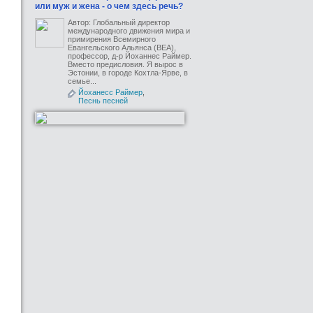
или муж и жена - о чем здесь речь?
Автор: Глобальный директор
международного движения мира и
примирения Всемирного
Евангельского Альянса (ВЕА),
профессор, д-р Йоханнес Раймер.
Вместо предисловия. Я вырос в
Эстонии, в городе Кохтла-Ярве, в
семье...
Йоханесс Раймер
,
Песнь песней