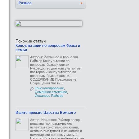
Разное
Похожие статьи
Консультации по вопросам брака и
семьи
Авторы: Йоханнес и Корнелия
Раймер Консультации по
вопросам брака и семьи
Руководство для консультантов,
пасторов и консультантов по
вопросам брака и семьи.
СОДЕРЖАНИЕ Предисловие
Сокращения Часть...
Консультирование
,
Семейное служение
,
Йоханесс Раймер
Ищите прежде Царства Божьего
Автор: Йоханнес Раймер автор
ряда книг по практическим
аспектам христианской жизни,
активно выступает с лекциями и
семинарами по всему миру. 1.
Царство Божье - всеобъемлющее,