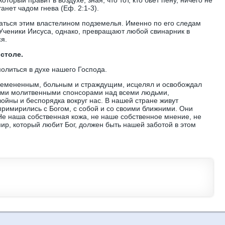
оторый правит в воздухе, зная, что тот, кто бьет пену, ничего не
анет чадом гнева (Еф. 2:1-3).
аться этим властелином подземелья. Именно по его следам
 Ученики Иисуса, однако, превращают любой свинарник в
ся.
столе.
олиться в духе нашего Господа.
емененным, больным и страждущим, исцелял и освобождал
ыми молитвенными спонсорами над всеми людьми,
ойны и беспорядка вокруг нас. В нашей стране живут
римирились с Богом, с собой и со своими ближними. Они
Не наша собственная кожа, не наше собственное мнение, не
ир, который любит Бог, должен быть нашей заботой в этом