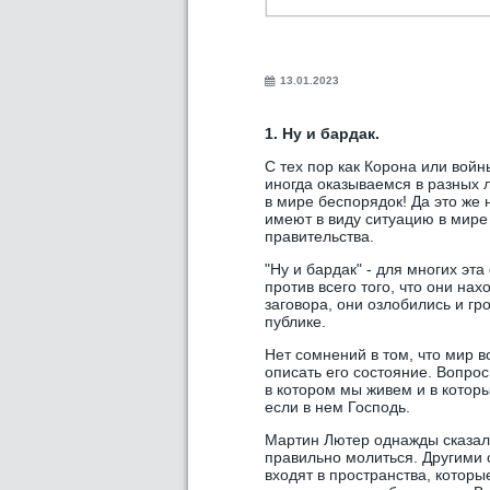
13.01.2023
1. Ну и бардак.
С тех пор как Корона или войн
иногда оказываемся в разных л
в мире беспорядок! Да это же 
имеют в виду ситуацию в мире
правительства.
"Ну и бардак" - для многих э
против всего того, что они на
заговора, они озлобились и гр
публике.
Нет сомнений в том, что мир в
описать его состояние. Вопрос
в котором мы живем и в котор
если в нем Господь.
Мартин Лютер однажды сказал,
правильно молиться. Другими 
входят в пространства, котор