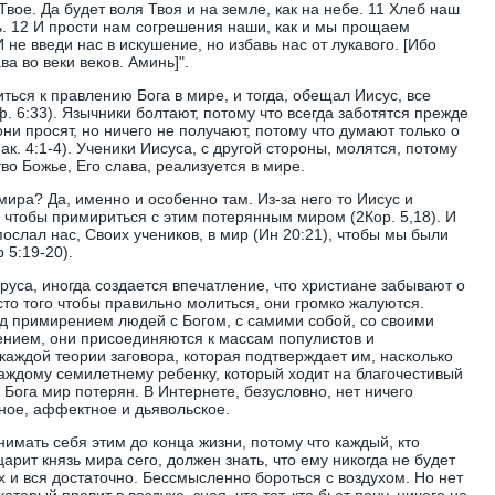
Твое. Да будет воля Твоя и на земле, как на небе. 11 Хлеб наш
. 12 И прости нам согрешения наши, как и мы прощаем
не введи нас в искушение, но избавь нас от лукавого. [Ибо
ва во веки веков. Аминь]".
ься к правлению Бога в мире, и тогда, обещал Иисус, все
. 6:33). Язычники болтают, потому что всегда заботятся прежде
они просят, но ничего не получают, потому что думают только о
ак. 4:1-4). Ученики Иисуса, с другой стороны, молятся, потому
тво Божье, Его слава, реализуется в мире.
 мира? Да, именно и особенно там. Из-за него то Иисус и
, чтобы примириться с этим потерянным миром (2Кор. 5,18). И
 послал нас, Своих учеников, в мир (Ин 20:21), чтобы мы были
 5:19-20).
руса, иногда создается впечатление, что христиане забывают о
то того чтобы правильно молиться, они громко жалуются.
ад примирением людей с Богом, с самими собой, со своими
ением, они присоединяются к массам популистов и
каждой теории заговора, которая подтверждает им, насколько
каждому семилетнему ребенку, который ходит на благочестивый
з Бога мир потерян. В Интернете, безусловно, нет ничего
ное, аффектное и дьявольское.
имать себя этим до конца жизни, потому что каждый, кто
арит князь мира сего, должен знать, что ему никогда не будет
ех и вся достаточно. Бессмысленно бороться с воздухом. Но нет