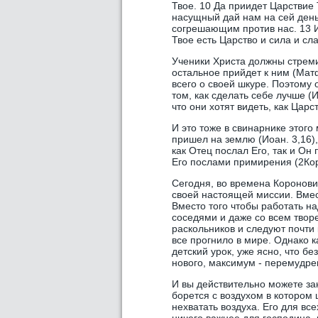
Твое. 10 Да приидет Царствие 
насущный дай нам на сей день
согрешающим против нас. 13 И 
Твое есть Царство и сила и сла
Ученики Христа должны стремит
остальное прийдет к ним (Матф
всего о своей шкуре. Поэтому 
том, как сделать себе лучше (И
что они хотят видеть, как Царс
И это тоже в свинарнике этого
пришел на землю (Иоан. 3,16)
как Отец послал Его, так и Он
Его послами примирения (2Кор
Сегодня, во времена Коронови
своей настоящей миссии. Вмес
Вместо того чтобы работать н
соседями и даже со всем твор
раскольников и следуют почти 
все прогнило в мире. Однако 
детский урок, уже ясно, что бе
нового, максимум - перемудре
И вы действительно можете зан
борется с воздухом в котором ц
нехватать воздуха. Его для вс