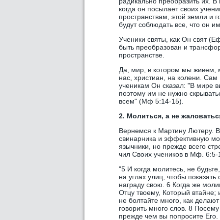
радикально преобразить их. В 
когда он посылает своих учени
пространствам, этой земли и г
будут соблюдать все, что он и
Ученики святы, как Он свят (Е
быть преобразован и трансформ
пространстве.
Да, мир, в котором мы живем, 
нас, христиан, на колени. Са
ученикам Он сказал: "В мире в
поэтому им не нужно скрыватьс
всем" (Мф 5:14-15).
2. Молиться, а не жаловатьс
Вернемся к Мартину Лютеру. 
свинарника и эффективную моли
язычники, но прежде всего стр
чил Своих учеников в Мф. 6:5-
"5 И когда молитесь, не будьте
на углах улиц, чтобы показат
награду свою. 6 Когда же моли
Отцу твоему, Который втайне; 
не болтайте много, как делают
говорить много слов. 8 Посему
прежде чем вы попросите Его.