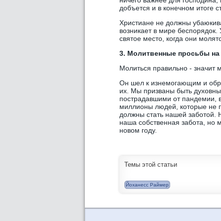
ничего важнее для господина, к
добъется и в конечном итоге ст
Христиане не должны убаюкив
возникает в мире беспорядок.
святое место, когда они молят
3. Молитвенные просьбы на 
Молиться правильно - значит м
Он шел к изнемогающим и обр
их. Мы призваны быть духовн
пострадавшими от пандемии, в
миллионы людей, которые не п
должны стать нашей заботой. 
наша собственная забота, но м
новом году.
Темы этой статьи
Йоханесс Раймер