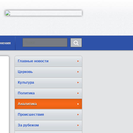
онения
Главные новости
Церковь
Культура
Политика
Аналитика
Происшествия
За рубежом