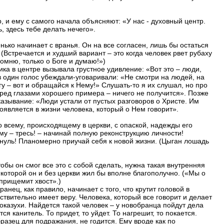
р, и ему с самого начала объясняют: «У нас - духовный центр.
, здесь тебе делать нечего».
нько начинает с вранья. Он на все согласен, лишь бы остаться
(Встречается и худший вариант – это когда человек рвет рубаху
помню, только о Боге и думаю!»)
ика в центре вызывала грустное удивление: «Вот это – люди,
 один голос убеждали-уговаривали: «Не смотри на людей, на
гу – вот и обращайся к Нему!» Слушать-то я их слушал, но про
еред глазами хорошего примера – ничего не получится». Позже
азывание: «Люди устали от пустых разговоров о Христе. Им
оявляется в жизни человека, который о Нем говорит».
 всему, происходящему в церкви, с опаской, надежды его
му – тресь! – начинай полную реконструкцию личности!
 нуль! Планомерно приучай себя к новой жизни. (Цыган лошадь
тобы он смог все это с собой сделать, нужна такая внутренняя
которой он и без церкви жил бы вполне благополучно. («Мы о
 прищемит хвост».)
нец, как правило, начинает с того, что крутит головой в
ствительно имеет веру. Человека, который все говорит и делает
оказухи. Найдется такой человек – у новобранца пойдут дела
ся канитель. То придет, то уйдет. То нагрешит, то покается.
образец для подражания, не годится. Ему вроде как по