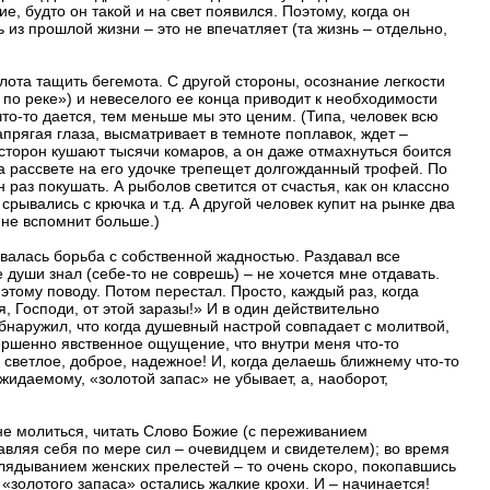
 будто он такой и на свет появился. Поэтому, когда он
 из прошлой жизни – это не впечатляет (та жизнь – отдельно,
олота тащить бегемота. С другой стороны, осознание легкости
 по реке») и невеселого ее конца приводит к необходимости
то-то дается, тем меньше мы это ценим. (Типа, человек всю
напрягая глаза, высматривает в темноте поплавок, ждет –
х сторон кушают тысячи комаров, а он даже отмахнуться боится
на рассвете на его удочке трепещет долгожданный трофей. По
 раз покушать. А рыболов светится от счастья, как он классно
срывались с крючка и т.д. А другой человек купит на рынке два
и не вспомнит больше.)
валась борьба с собственной жадностью. Раздавал все
е души знал (себе-то не соврешь) – не хочется мне отдавать.
этому поводу. Потом перестал. Просто, каждый раз, когда
, Господи, от этой заразы!» И в один действительно
бнаружил, что когда душевный настрой совпадает с молитвой,
ршенно явственное ощущение, что внутри меня что-то
 светлое, доброе, надежное! И, когда делаешь ближнему что-то
жидаемому, «золотой запас» не убывает, а, наоборот,
не молиться, читать Слово Божие (с переживанием
вляя себя по мере сил – очевидцем и свидетелем); во время
ядыванием женских прелестей – то очень скоро, покопавшись
 «золотого запаса» остались жалкие крохи. И – начинается!