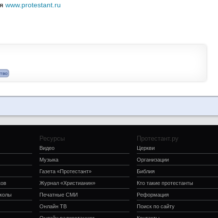
ля
www.protestant.ru
тво
Ресурсы
Протестант.ру
Видео
Церкви
Музыка
Организации
Газета «Протестант»
Библия
ков
Журнал «Христианин»
Кто такие протестанты
школы
Печатные СМИ
Реформация
Онлайн ТВ
Поиск по сайту