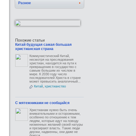
Разное
Похожие статьи
Китай будущая самая большая
христианская страна
Коммунистический Китай,
несмотря на преследования
христиан, находится на пути к
превращению в государство с
самым большим их числом в
мире. К 2030 году число
последователей Христа в стране
может превысить аналогичный...
Китай
,
христианство
C мятежниками не сообщайся
Христианам нужно быть очень
внимательными и осторожными,
особенно по отношению к тем
людям, которые идут на поводу
низменных желаний своей натуры
и презирают власть. Такие люди
дерзки, надменны, они даже не
боятся...