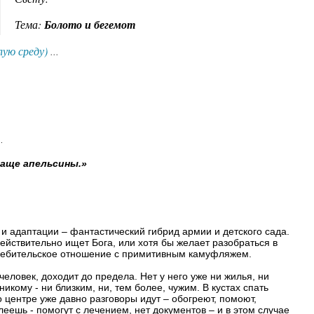
Тема:
Болото и бегемот
лую среду)
...
..
лаще апельсины.»
и адаптации – фантастический гибрид армии и детского сада.
ействительно ищет Бога, или хотя бы желает разобраться в
требительское отношение с примитивным камуфляжем.
человек, доходит до предела. Нет у него уже ни жилья, ни
икому - ни близким, ни, тем более, чужим. В кустах спать
 центре уже давно разговоры идут – обогреют, помоют,
леешь - помогут с лечением, нет документов – и в этом случае