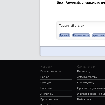
Брат Арсений
, специально д
Темы этой статьи
Арсений
Размышления
Христианс
Новости
Служителям
Главные новости
Бухгалтеру
Церковь
Администратору
Культура
Проповеднику
Политика
Организатору праздни
Аналитика
Учителю воскресной 
Происшествия
Вебмастеру