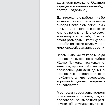
должности положено. Ощущение,
изредка вспоминает что-нибудь
пастор – отдельно.)
Да, тяжелая это работа – из б
жизни во тьме(«плыла какашка
выбора Света. Чем легче нам ч
ночь стоит по колено в воде, 
клюнет, не клюнет. Его со все
– не напугать бы рыбу! И вот 
своим размерам – котенку один
порыбачил, какие акулы у него 
кило карасей, зажарит, съест 
Вспоминаю, как тяжело мне да
направо и налево, но в глубин
Жалко. Психовал, психовал по 
молился, просил: «Избавь меня
прекрасный для меня день я о
проповедью – появляется сове
прибавляется, что-то хорошее,
хорошее (отдаешь!), вопреки о
прибавляется!
А вот если перестаешь искрен
описываемых событий, предста
проповедей занимаешься разгл
внутри, обнаруживаешь, что от