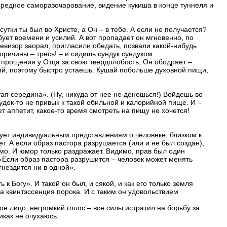
ередное саморазочарование, видение кукиша в конце туннеля и
 сутки ты был во Христе, а Он – в тебе. А если не получается?
ует времени и усилий. А вот пропадает он мгновенно, по
визор заорал, пригласили обедать, позвали какой-нибудь
 причины – тресь! – и сидишь сундук сундуком.
ь прощения у Отца за свою твердолобость, Он ободряет –
ий, поэтому быстро устаешь. Кушай побольше духовной пищи,
тая середина». (Ну, никуда от нее не денешься!) Войдешь во
удок-то не привык к такой обильной и калорийной пище. И –
 аппетит, какое-то время смотреть на пищу не хочется!
вует индивидуальным представлениям о человеке, близком к
ет. А если образ пастора разрушается (или и не был создан),
о. И юмор только раздражает. Видимо, прав был один
 «Если образ пастора разрушится – человек может менять
угнездится ни в одной».
к Богу». И такой он был, и сякой, и как его только земля
 а квинтэссенция порока. И с таким он удовольствием
ое лицо, негромкий голос – все силы истратил на борьбу за
икак не очухаюсь.