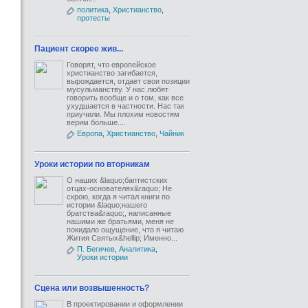
политика
,
Христианство
,
протесты
Пациент скорее жив...
Говорят, что европейское
христианство загибается,
вырождается, отдает свои позиции
мусульманству. У нас любят
говорить вообще и о том, как все
ухудшается в частности. Нас так
приучили. Мы плохим новостям
верим больше....
Европа
,
Христианство
,
Чайник
Уроки истории по вторникам
О наших &laquo;баптистских
отцах-основателях&raquo; Не
скрою, когда я читал книги по
истории &laquo;нашего
братства&raquo;, написанные
нашими же братьями, меня не
покидало ощущение, что я читаю
Жития Святых&hellip; Именно...
П. Бегичев
,
Аналитика
,
Уроки истории
Сцена или возвышенность?
В проектировании и оформлении