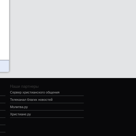
Наши партнеры
Сервер христианского общения
Телеканал благих новостей
Молитва.ру
Христиане.ру