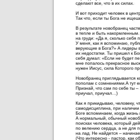
сделают все, что в их силах.
И вот приходит человек в цент
Так что, если ты Бога не ищешь
В результате новобранец часте
в тепле и быть накормленным. 
на груди: «Да я, сколько себя 
У меня, как я вспоминаю, публ
верующие в Бога?» А лидеры в
их недостатки. Ты пришел к Бо
себя думал: «Если не будет п
мне попалось прекрасное выск
нужен Иисус, сила Которого пр
Новобранец приглядывается ко
пополам с сомнениями.А тут е
Признай, что сам по себе ты –
приучал, приучал…)
Как я прикидываю, человеку, ч
самодисциплина, при наличии 
Боге вспоминаем, когда жизнь
А нормальный, обычный новобра
поисках человека, который дей
по велению сердца, а не для п
на лад. Не найдется – начинает
(Что интересно - пастор, как 