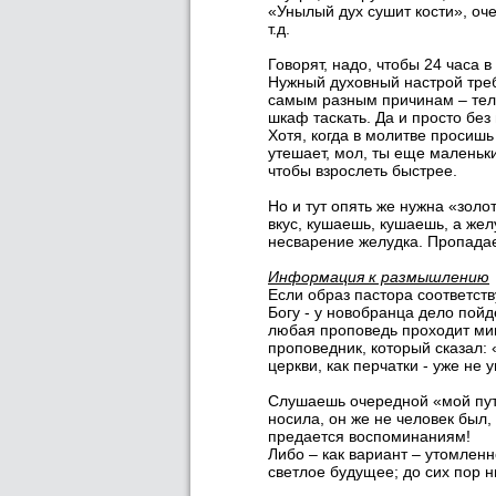
«Унылый дух сушит кости», оч
т.д.
Говорят, надо, чтобы 24 часа в
Нужный духовный настрой треб
самым разным причинам – теле
шкаф таскать. Да и просто без
Хотя, когда в молитве просиш
утешает, мол, ты еще маленьк
чтобы взрослеть быстрее.
Но и тут опять же нужна «золо
вкус, кушаешь, кушаешь, а жел
несварение желудка. Пропадает
Информация к размышлению
Если образ пастора соответст
Богу - у новобранца дело пойд
любая проповедь проходит мим
проповедник, который сказал:
церкви, как перчатки - уже не 
Слушаешь очередной «мой путь 
носила, он же не человек был,
предается воспоминаниям!
Либо – как вариант – утомленн
светлое будущее; до сих пор н