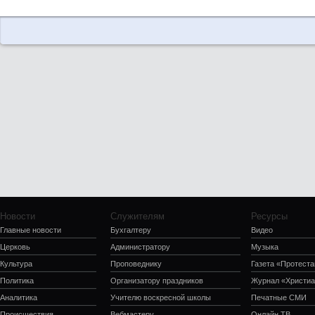
Новости
Служителям
Ресурсы
Главные новости
Бухгалтеру
Видео
Церковь
Администратору
Музыка
Культура
Проповеднику
Газета «Протеста
Политика
Организатору праздников
Журнал «Христиа
Аналитика
Учителю воскресной школы
Печатные СМИ
Происшествия
Вебмастеру
Онлайн ТВ