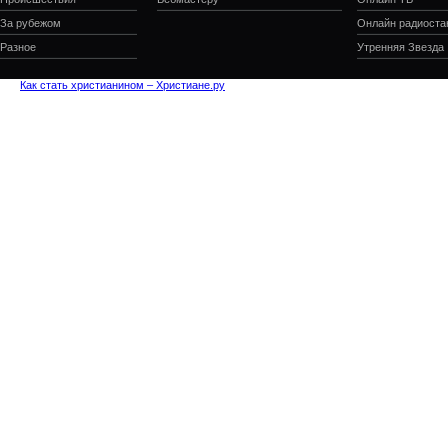
За рубежом
Онлайн радиоста
Разное
Утренняя Звезда
Как стать христианином – Христиане.ру