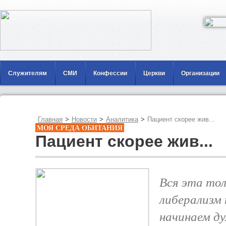
Служителям
СМИ
Конфессии
Церкви
Организации
Главная
>
Новости
>
Аналитика
>
Пациент скорее жив...
МОЯ СРЕДА ОБИТАНИЯ
Пациент скорее жив...
Вся эта то
либерализм 
начинаем ду