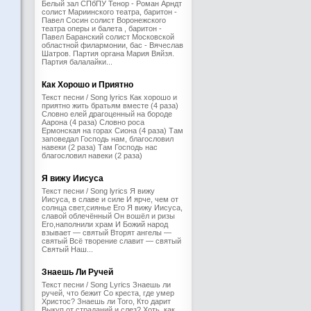
Белый зал СПбПУ Тенор - Роман Арндт
солист Мариинского театра, баритон -
Павел Сосин солист Воронежского
театра оперы и балета , баритон -
Павел Баранский солист Московской
областной филармонии, бас - Вячеслав
Шатров. Партия органа Мария Вяйзя.
Партия балалайки...
Как Хорошо и Приятно
Текст песни / Song lyrics Как хорошо и
приятно жить братьям вместе (4 раза)
Словно елей драгоценный на бороде
Аарона (4 раза) Словно роса
Ермонская на горах Сиона (4 раза) Там
заповедал Господь нам, благословил
навеки (2 раза) Там Господь нас
благословил навеки (2 раза)
Я вижу Иисуса
Текст песни / Song lyrics Я вижу
Иисуса, в славе и силе И ярче, чем от
солнца свет,сиянье Его Я вижу Иисуса,
славой облечённый Он вошёл и ризы
Его,наполнили храм И Божий народ
взывает — святый Вторят ангелы —
святый Всё творение славит — святый
Святый Наш...
Знаешь Ли Ручей
Текст песни / Song Lyrics Знаешь ли
ручей, что бежит Со креста, где умер
Христос? Знаешь ли Того, Кто дарит
Выкуп от страданий и слез? Хоть, как