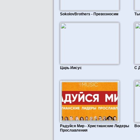
SokolovBrothers - Превозносим
Ты
Царь Иисус
С 
Радуйся Мир - Христианские Лидеры
Во
Прославления