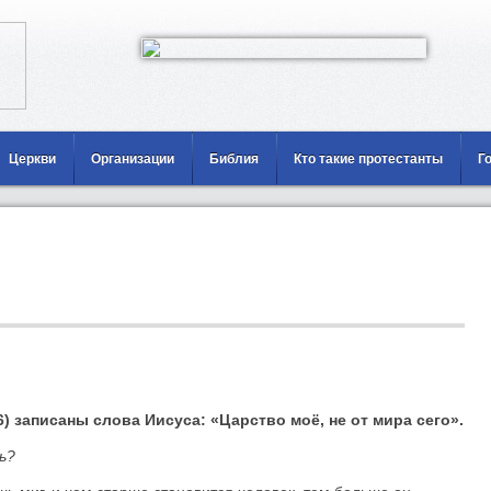
Церкви
Организации
Библия
Кто такие протестанты
Г
6) записаны слова Иисуса: «Царство моё, не от мира сего».
ь?