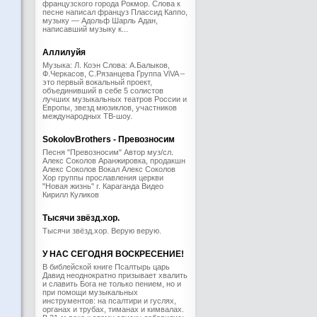
французского города Рокмор. Слова к
песне написал француз Плассид Каппо,
музыку — Адольф Шарль Адан,
написавший музыку к...
Аллилуйя
Музыка: Л. Коэн Слова: А.Балыков,
Ф.Черкасов, С.Рязанцева Группа ViVA –
это первый вокальный проект,
объединивший в себе 5 солистов
лучших музыкальных театров России и
Европы, звезд мюзиклов, участников
международных ТВ-шоу.
SokolovBrothers - Превозносим
Песня "Превозносим" Автор муз/сл.
Алекс Соколов Аранжировка, продакшн
Алекс Соколов Вокал Алекс Соколов
Хор группы прославления церкви
"Новая жизнь" г. Караганда Видео
Кирилл Куликов
Тысячи звёзд.хор.
Тысячи звёзд.хор. Верую верую.
У НАС СЕГОДНЯ ВОСКРЕСЕНИЕ!
В библейской книге Псалтырь царь
Давид неоднократно призывает хвалить
и славить Бога не только пением, но и
при помощи музыкальных
инструментов: на псалтири и гуслях,
органах и трубах, тиманах и кимвалах.