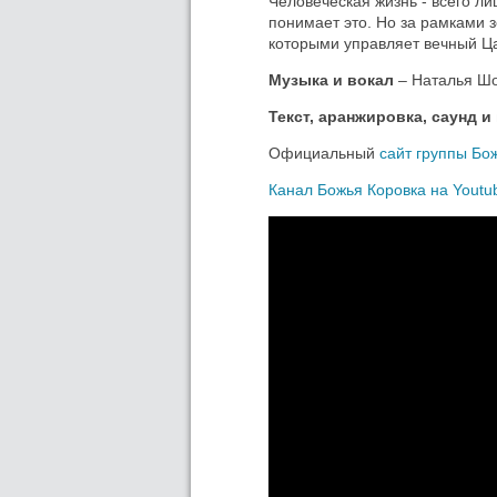
Человеческая жизнь - всего ли
понимает это. Но за рамками 
которыми управляет вечный Ц
Музыка и вокал
– Наталья Ш
Текст, аранжировка, саунд и
Официальный
сайт группы Бо
Канал Божья Коровка на Youtu