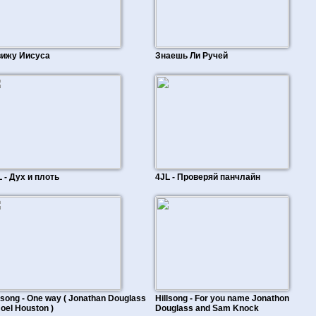
вижу Иисуса
Знаешь Ли Ручей
 - Дух и плоть
4JL - Проверяй панчлайн
lsong - One way ( Jonathan Douglass
Hillsong - For you name Jonathon
oel Houston )
Douglass and Sam Knock