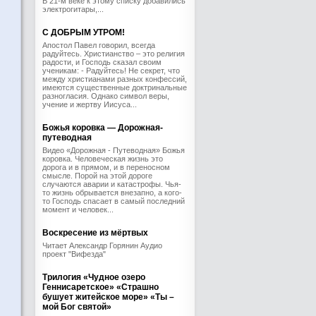
В 21-м веке к этому списку добавились
электрогитары,...
С ДОБРЫМ УТРОМ!
Апостол Павел говорил, всегда
радуйтесь. Христианство – это религия
радости, и Господь сказал своим
ученикам: - Радуйтесь! Не секрет, что
между христианами разных конфессий,
имеются существенные доктринальные
разногласия. Однако символ веры,
учение и жертву Иисуса...
Божья коровка — Дорожная-
путеводная
Видео «Дорожная - Путеводная» Божья
коровка. Человеческая жизнь это
дорога и в прямом, и в переносном
смысле. Порой на этой дороге
случаются аварии и катастрофы. Чья-
то жизнь обрывается внезапно, а кого-
то Господь спасает в самый последний
момент и человек...
Воскресение из мёртвых
Читает Александр Горянин Аудио
проект "Вифезда"
Трилогия «Чудное озеро
Геннисаретское» «Страшно
бушует житейское море» «Ты –
мой Бог святой»