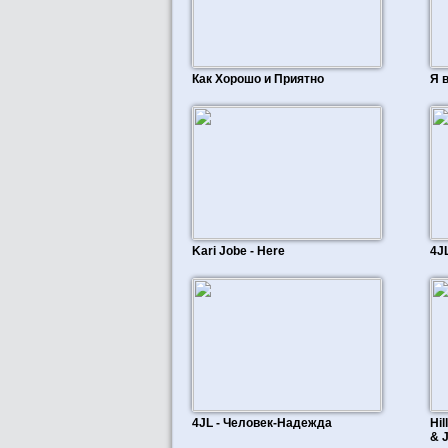
Как Хорошо и Приятно
Я 
Kari Jobe - Here
4JL
4JL - Человек-Надежда
Hil
& J