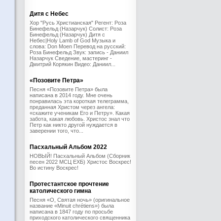
Дитя с Небес
Хор "Русь Христианская" Регент: Роза
Бинефельд (Назарчук) Солист: Роза
Бинефельд (Назарчук) Дитя с
Небес|Holy Lamb of God Музыка и
слова: Don Moen Перевод на русский:
Роза Бинефельд Звук: запись - Даниил
Назарчук Сведение, мастеринг -
Дмитрий Корякин Видео: Даниил...
«Позовите Петра»
Песня «Позовите Петра» была
написана в 2014 году. Мне очень
понравилась эта короткая телеграмма,
преданная Христом через ангела:
«скажите ученикам Его и Петру». Какая
забота, какая любовь. Христос знал что
Петр как никто другой нуждается в
заверении того, что...
Пасхальный Альбом 2022
НОВЫЙ! Пасхальный Альбом (Сборник
песен 2022 МСЦ ЕХБ) Христос Воскрес!
Во истину Воскрес!
Протестантское прочтение
католического гимна
Песня «О, Святая ночь» (оригинальное
название «Minuit chrétiens») была
написана в 1847 году по просьбе
приходского католического священника