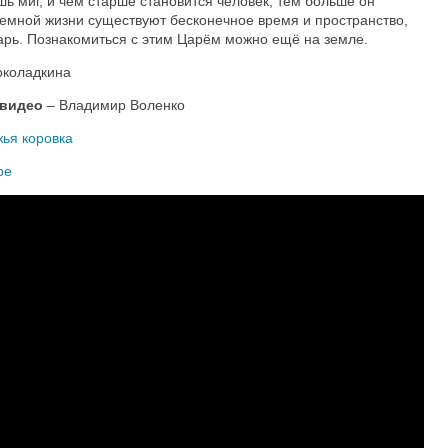
шь миг, и чем старше становится человек, тем больше он
земной жизни существуют бесконечное время и пространство,
арь. Познакомиться с этим Царём можно ещё на земле.
околадкина
 видео
– Владимир Воленко
жья коровка
be