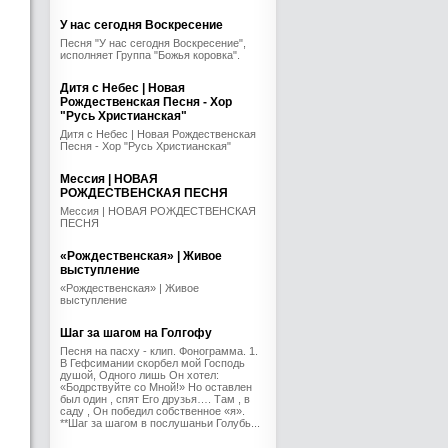
У нас сегодня Воскресение
Песня "У нас сегодня Воскресение",
исполняет Группа "Божья коровка".
Дитя с Небес | Новая
Рождественская Песня - Хор
"Русь Христианская"
Дитя с Небес | Новая Рождественская
Песня - Хор "Русь Христианская"
Мессия | НОВАЯ
РОЖДЕСТВЕНСКАЯ ПЕСНЯ
Мессия | НОВАЯ РОЖДЕСТВЕНСКАЯ
ПЕСНЯ
«Рождественская» | Живое
выступление
«Рождественская» | Живое
выступление
Шаг за шагом на Голгофу
Песня на пасху - клип. Фонограмма. 1.
В Гефсимании скорбел мой Господь
душой, Одного лишь Он хотел:
«Бодрствуйте со Мной!» Но оставлен
был один , спят Его друзья…. Там , в
саду , Он победил собственное «я».
**Шаг за шагом в послушаньи Голубь...