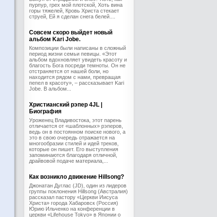
пурпур, грех мой плотской, Хоть вина
горы тяжелей, Кровь Христа стекает
струей, Ей я сделан снега белей....
Совсем скоро выйдет новый
альбом Kari Jobe.
Композиции были написаны в сложный
период жизни семьи певицы. «Этот
альбом вдохновляет увидеть красоту и
благость Бога посреди темноты. Он не
отстраняется от нашей боли, но
находится рядом с нами, превращая
пепел в красоту», – рассказывает Kari
Jobe. В альбом...
Христианский рэпер 4JL |
Биография
Уроженец Владивостока, этот парень
отличается от «шаблонных» рэперов,
ведь он в постоянном поиске нового, а
это в свою очередь отражается на
многообразии стилей и идей треков,
которые он пишет. Его выступления
запоминаются благодаря отличной,
драйвовой подаче материала,...
Как возникло движение Hillsong?
Джонатан Дуглас (JD), один из лидеров
группы поклонения Hillsong (Австралия)
рассказал пастору «Церкви Иисуса
Христа» города Хабаровск (Россия)
Юрию Ильченко на конференции в
церкви «Lifehouse Tokyo» в Японии о