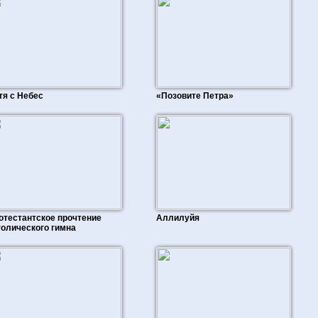
тя с Небес
«Позовите Петра»
отестантское прочтение
Аллилуйя
толического гимна