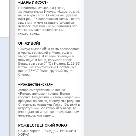
«ЦАРЬ ИИСУС!»
В Евангелии от Иоанна (18:36)
записаны слова Иисуса: «Царство моё,
не от мира сего». О каком же царстве
идёт речь? Человеческая жизнь - всего
лишь миг, и чем старше становится
человек, тем больше он понимает это.
Но за рамками земной жизни
существуют...
ОН ЖИВОЙ!
" Иисус сказал ей: Я есмь воскресение
и жизнь; верующий в Меня, если и
умрет, оживет. И всякий, живущий и
верующий в Меня, не умрет вовек.
Веришь ли сему?" (От Иоанна 11:25-26)
Источник: Христианские Пасхальные
песни ТЕКСТ Голос трубный звучит,
Слава...
«Рождественская»
Живое выступление на песню
«Рождественская» группы Божья
коровка. Рождество -- самый чудесный
праздник на земле, потому что родился
Спаситель, младенец Иисус. Великий и
недоступный Бог, который был где-то
очень далеко и высоко, стал реальным
человеком, живущим...
РОЖДЕСТВЕНСКИЙ ХОРАЛ
Семья Кирнев - РОЖДЕСТВЕНСКИЙ
ХОРАЛ