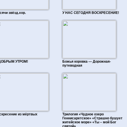
сячи звёзд.хор.
У НАС СЕГОДНЯ ВОСКРЕСЕНИЕ!
ДОБРЫМ УТРОМ!
Божья коровка — Дорожная-
путеводная
скресение из мёртвых
Трилогия «Чудное озеро
Геннисаретское» «Страшно бушует
житейское море» «Ты – мой Бог
святой»