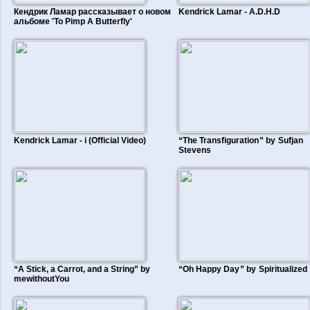
Кендрик Ламар рассказывает о новом
Kendrick Lamar - A.D.H.D
альбоме 'To Pimp A Butterfly'
Kendrick Lamar - i (Official Video)
“The Transfiguration ” by Sufjan
Stevens
“A Stick, a Carrot, and a String” by
“Oh Happy Day ” by Spiritualized
mewithoutYou