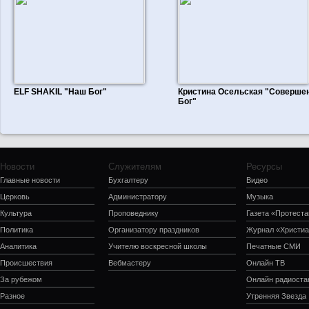
ELF SHAKIL "Наш Бог"
Кристина Осельская "Соверше
Бог"
Новости
Служителям
Ресурсы
Главные новости
Бухгалтеру
Видео
Церковь
Администратору
Музыка
Культура
Проповеднику
Газета «Протеста
Политика
Организатору праздников
Журнал «Христиа
Аналитика
Учителю воскресной школы
Печатные СМИ
Происшествия
Вебмастеру
Онлайн ТВ
За рубежом
Онлайн радиоста
Разное
Утренняя Звезда