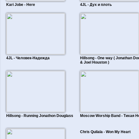
Kari Jobe - Here
4JL - Дух и плоть
4JL - Человек-Надежда
Hillsong - One way ( Jonathan Do
& Joel Houston )
Hillsong - Running Jonathon Douglass
Moscow Worship Band - Тихая Н
Chris Quilala - Won My Heart