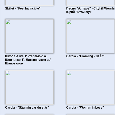
Skillet - "Feel Invincible"
Песня "Алтарь" - Cityhill Worshi
Юрий Литвинчук
Школа Alive. Интервью с А.
Carola - "Främling - 30 år"
Шевченко, П. Литвинчуком и А.
Шаповалом
Carola - "Säg mig var du står"
Carola - "Woman in Love"