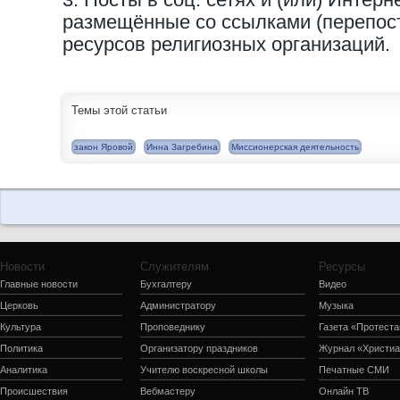
размещённые со ссылками (перепос
ресурсов религиозных организаций.
Темы этой статьи
закон Яровой
Инна Загребина
Миссионерская деятельность
Новости
Служителям
Ресурсы
Главные новости
Бухгалтеру
Видео
Церковь
Администратору
Музыка
Культура
Проповеднику
Газета «Протеста
Политика
Организатору праздников
Журнал «Христиа
Аналитика
Учителю воскресной школы
Печатные СМИ
Происшествия
Вебмастеру
Онлайн ТВ