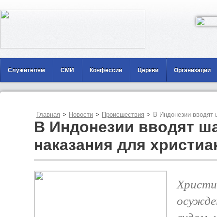
Служителям
СМИ
Конфессии
Церкви
Организации
Главная
>
Новости
>
Происшествия
>
В Индонезии вводят 
В Индонезии вводят ш
наказания для христиа
Христи
осужде
судом, 