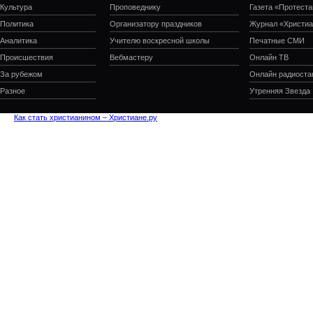
Культура
Проповеднику
Газета «Протеста
Политика
Организатору праздников
Журнал «Христиа
Аналитика
Учителю воскресной школы
Печатные СМИ
Происшествия
Вебмастеру
Онлайн ТВ
За рубежом
Онлайн радиоста
Разное
Утренняя Звезда
Как стать христианином – Христиане.ру