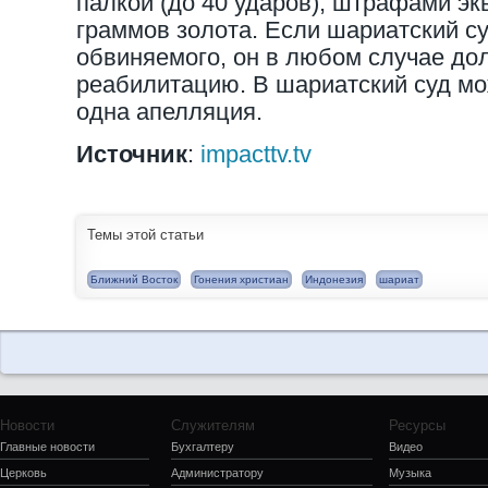
палкой (до 40 ударов), штрафами эк
граммов золота. Если шариатский с
обвиняемого, он в любом случае до
реабилитацию. В шариатский суд мо
одна апелляция.
Источник
:
impacttv.tv
Темы этой статьи
Ближний Восток
Гонения христиан
Индонезия
шариат
Новости
Служителям
Ресурсы
Главные новости
Бухгалтеру
Видео
Церковь
Администратору
Музыка