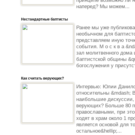
принципе возможно ли 
наперед? Мы можем...
Нестандартные баптисты
Ранее мы уже публикова
необычном для баптисто
представляем иную точ
события. М о с к в а &n
зал молитвенного дома 
баптистской общины &qu
богослужения у присутс
Как считать верующих?
Интервью: Юлии Данил
относительны &mdash; В
наибольшие дискуссии, 
верующих? Больше 80 п
православными, при это
ходят в храм около 1 пр
является основой для то
остальное&hellip;...