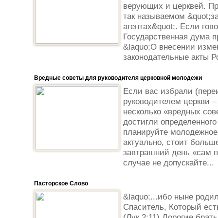
верующих и церквей. Пр
так называемом &quot;з
агентах&quot;. Если гов
Государственная дума 
&laquo;О внесении изме
законодательные акты Р
Вредные советы для руководителя церковной молодежи
Если вас избрали (пер
руководителем церкви –
несколько «вредных сове
достигли определенного
планируйте молодежное 
актуально, стоит больш
завтрашний день «сам п
случае не допускайте...
Пасторское Слово
&laquo;...ибо ныне роди
Спаситель, Который ест
(Лук.2:11) Дорогие брат