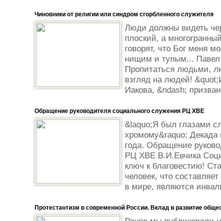
Чиновники от религии или синдром сгорбленного служителя
Люди должны видеть че
плоский, а многогранный!
говорят, что Бог меня м
нищим и тупым... Павел 
Пропитаться людьми, л
взгляд на людей! &quot;
Иакова, &ndash; призван
Обращение руководителя социального служения РЦ ХВЕ
&laquo;Я был глазами с
хромому&raquo; Декада 
года. Обращение руково
РЦ ХВЕ В.И.Евчика Соци
ключ к благовестию! Ст
человек, что составляет
в мире, являются инвал
Протестантизм в современной России. Вклад в развитие общес