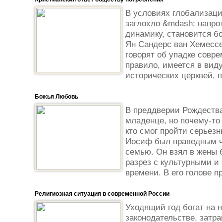
В условиях глобализаци
заглохло &mdash; напро
динамику, становится б
Ян Сандерс ван Хемессе
говорят об упадке совре
правило, имеется в вид
исторических церквей, 
Божья Любовь
В преддверии Рождеств
младенце, но почему-то
кто смог пройти серьез
Иосиф был праведным ч
семью. Он взял в жены 
разрез с культурными и
времени. В его голове п
Религиозная ситуация в современной России
Уходящий год богат на 
законодательстве, затр