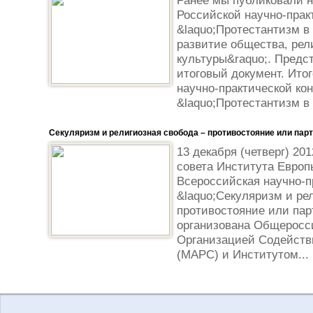
Ранее мы публиковали 
Российской научно-прак
&laquo;Протестантизм в
развитие общества, рел
культуры&raquo;. Пред
итоговый документ. Ито
научно-практической к
&laquo;Протестантизм в 
Секуляризм и религиозная свобода – противостояние или пар
13 декабря (четверг) 20
совета Института Европ
Всероссийская научно-п
&laquo;Секуляризм и ре
противостояние или пар
организована Общеросс
Организацией Содейств
(МАРС) и Институтом...