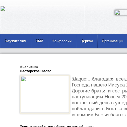
Служителям
СМИ
Конфессии
Церкви
Организации
Аналитика
Пасторское Слово
&laquo;...благодаря всег
Господа нашего Иисуса Х
Дорогие братья и сестр
наступающим Новым 201
воскресный день в ушед
поблагодарить Бога за в
вспомнив Божьи благосло
Христианский ответ обществу потребления