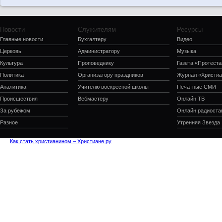
Новости
Служителям
Ресурсы
Главные новости
Бухгалтеру
Видео
Церковь
Администратору
Музыка
Культура
Проповеднику
Газета «Протеста
Политика
Организатору праздников
Журнал «Христиа
Аналитика
Учителю воскресной школы
Печатные СМИ
Происшествия
Вебмастеру
Онлайн ТВ
За рубежом
Онлайн радиоста
Разное
Утренняя Звезда
Как стать христианином – Христиане.ру