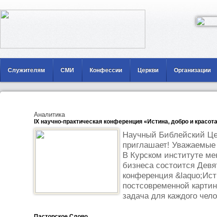
Служителям
СМИ
Конфессии
Церкви
Организации
Аналитика
IX научно-практическая конференция «Истина, добро и красот
Научный Библейский Цен
приглашает! Уважаемые к
В Курском институте ме
бизнеса состоится Девя
конференция &laquo;Исти
постсовременной картин
задача для каждого чело
Пасторское Слово