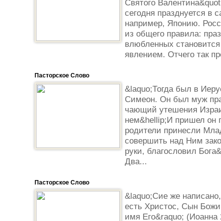
Святого Валентина&quot
сегодня празднуется в 
например, Японию. Росс
из общего правила: пра
влюбленных становится
явлением. Отчего так пр
Пасторское Слово
&laquo;Тогда был в Иер
Симеон. Он был муж пр
чающий утешения Израи
нем&hellip;И пришел он 
родители принесли Мла
совершить над Ним зако
руки, благословил Бога&h
Два...
Пасторское Слово
&laquo;Сие же написано
есть Христос, Сын Божий
имя Его&raquo; (Иоанна 