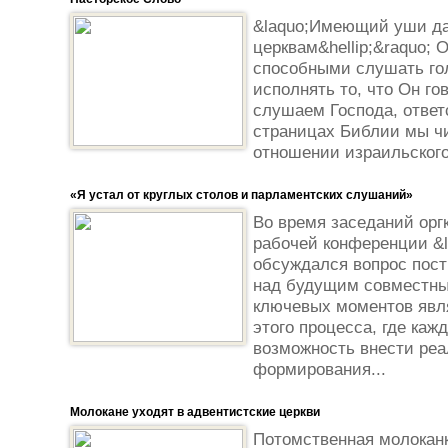
&laquo;Имеющий уши да
церквам&hellip;&raquo; О
способными слушать го
исполнять то, что Он го
слушаем Господа, ответс
страницах Библии мы чи
отношении израильского 
«Я устал от круглых столов и парламентских слушаний»
Во время заседаний орг
рабочей конференции &l
обсуждался вопрос пос
над будущим совместны
ключевых моментов явля
этого процесса, где каж
возможность внести реа
формирования...
Молокане уходят в адвентистские церкви
Потомственная молоканк