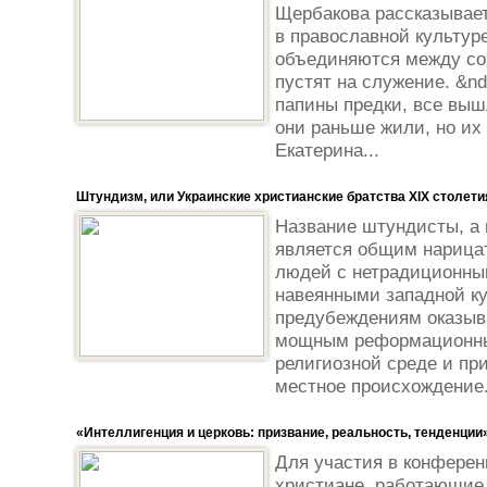
Щербакова рассказывает
в православной культур
объединяются между соб
пустят на служение. &n
папины предки, все вышл
они раньше жили, но их
Екатерина...
Штундизм, или Украинские христианские братства ХІХ столети
Название штундисты, а 
является общим нариц
людей с нетрадиционны
навеянными западной ку
предубеждениям оказыв
мощным реформационны
религиозной среде и при
местное происхождение.
«Интеллигенция и церковь: призвание, реальность, тенденции
Для участия в конфере
христиане, работающие 