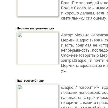
Бога, Его заповедей и 
Божье Слово. Мы имеем
и хорошо делаем, если о
светильнику сияющему в
Церковь завтрашнего дня
Автор: Михаил Черенков
Церкви &laquo;вчера и с
и есть, понимая ее исто
непрерывность, последо
Сложнее говорить о Церк
завтра&raquo;, и почти
Церкви &laquo;завтра и 
у...
Пасторское Слово
&laquo;И говорит им: ид
ловцами человеков&raqu
начинается с практичес
говорили с вами о приз
сказал Аврааму &laquo;.