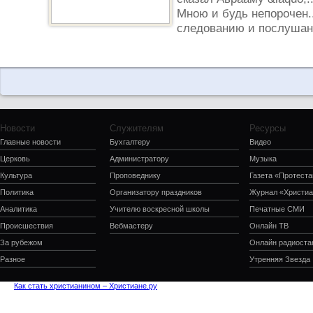
Мною и будь непорочен..
следованию и послушани
Новости
Служителям
Ресурсы
Главные новости
Бухгалтеру
Видео
Церковь
Администратору
Музыка
Культура
Проповеднику
Газета «Протеста
Политика
Организатору праздников
Журнал «Христиа
Аналитика
Учителю воскресной школы
Печатные СМИ
Происшествия
Вебмастеру
Онлайн ТВ
За рубежом
Онлайн радиоста
Разное
Утренняя Звезда
Как стать христианином – Христиане.ру