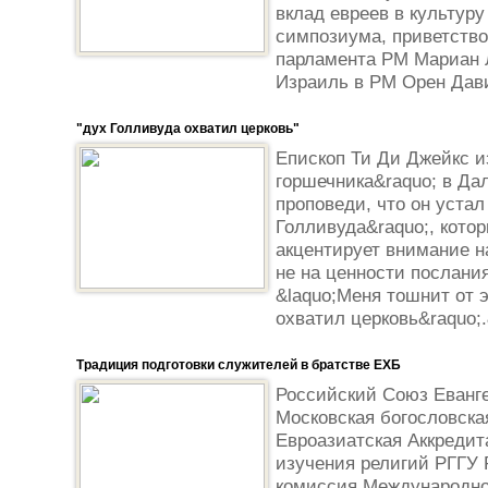
вклад евреев в культур
симпозиума, приветство
парламента РМ Мариан Л
Израиль в РМ Орен Дави
"дух Голливуда охватил церковь"
Епископ Ти Ди Джейкс и
горшечника&raquo; в Да
проповеди, что он устал
Голливуда&raquo;, кото
акцентирует внимание н
не на ценности послания
&laquo;Меня тошнит от э
охватил церковь&raquo;.
Традиция подготовки служителей в братстве ЕХБ
Российский Союз Еванге
Московская богословск
Евроазиатская Аккреди
изучения религий РГГУ 
комиссия Международно