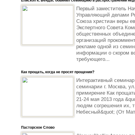
Епископ К. Бендас обвинил семинарию в распространении не
Первый заместитель На
Управляющий делами Ро
Союза христиан веры ев
Экспертного Совета Ком
общественных объедине
организаций прокоммен
рекламе одной из семи
информации о скором вс
требующего...
Как прощать, когда не просят прощения?
Интерактивный семинар 
семинарии г. Москва, ул
примирение Как прощать
21-24 мая 2013 года &qu
людям согрешения их, т
Небесный&quot; (От Мат
Пасторское Слово