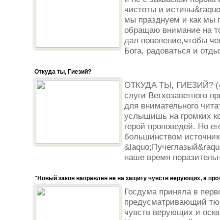
чистоты и истины&raquo;
мы празднуем и как мы 
обращаю внимание на то
дал повеление,чтобы че
Бога, радоваться и отды
Откуда ты, Гиезий?
ОТКУДА ТЫ, ГИЕЗИЙ? (4 
слуги Ветхозаветного п
для внимательного чита
услышишь на громких ко
герой проповедей. Но е
большинством источнико
&laquo;Пучеглазый&raquo
наше время поразительн
"Новый закон направлен не на защиту чувств верующих, а проти
Госдума приняла в перв
предусматривающий тюр
чувств верующих и оскв