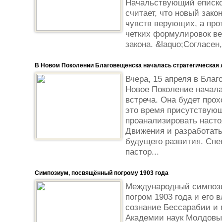
Начальствующий еписко
считает, что новый зако
чувств верующих, а прот
четких формулировок ве
закона. &laquo;Согласен,.
В Новом Поколении Благовещенска началась стратегическая 
Вчера, 15 апреля в Благ
Новое Поколение начала
встреча. Она будет прох
это время присутствую
проанализировать насто
Движения и разработать
будущего развития. Спе
пастор...
Симпозиум, посвящённый погрому 1903 года
Международный симпоз
погром 1903 года и его 
сознание Бессарабии и 
Академии наук Молдовы 