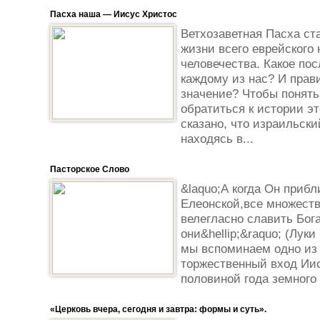
Пасха наша — Иисус Христос
Ветхозаветная Пасха с
жизни всего еврейского 
человечества. Какое пос
каждому из нас? И прав
значение? Чтобы понять
обратиться к истории эт
сказано, что израильски
находясь в...
Пасторское Слово
&laquo;А когда Он прибл
Елеонской,все множеств
велегласно славить Бога
они&hellip;&raquo; (Луки
мы вспоминаем одно из 
торжественный вход Иис
половиной года земного
«Церковь вчера, сегодня и завтра: формы и суть».