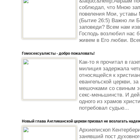
&laquo;&hellip;Авраам п
соблюдал, что Мною за
повеления Мои, уставы 
(Бытие 26:5) Важно ли Б
заповеди? Всем нам изв
Господь возлюбил нас 
живем в Его любви. Все
Гомосексуалисты - добро пожаловать!
Как-то я прочитал в газе
милиция задержала чет
относящейся к христиа
евангельской церкви, за
мешочками со свиным э
секс-меньшинств. И дей
одного из храмов христ
потребовал судью...
Новый глава Англиканской церкви призвал не возлагать наде
Архиепископ Кентербер
занявший пост духовног