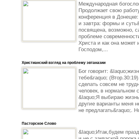
Международная богослов
Продолжает свою работ
конференция в Донецке: 
и завтра: формы и суть
посвящена, возможно, с
проблеме современности
Христа и как она может
Господом,...
Христианский взгляд на проблему эвтаназии
Бог говорит: &laquo;жиз
тебе&raquo; (Втор.30:19
сделать совсем не труд
человек, в нормальном с
&laquo;Я выбираю жизнь
другие варианты меня н
не предлагать&raquo;. Но
Пасторское Слово
&laquo;Итак,будем празд
и не с закваской порока