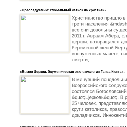
«Преследуемые: глобальный натиск на христиан»
Христианство пришло в 
трети населения &mdash
все они довольны суще
2011 г. Авраам Абера, с
церкви, возвращался до
беременной женой Берту
вооруженных мачете, на
смерти,...
«Вызов Церкви. Экуменическая экклезиология Ганса Кюнга».
В минувший понедельник
Всероссийского содруже
состоялся Богословский
&quot;Церковь&quot;. В
25 человек, представля
круги католиков, правос
докладчиков, Иннокентий