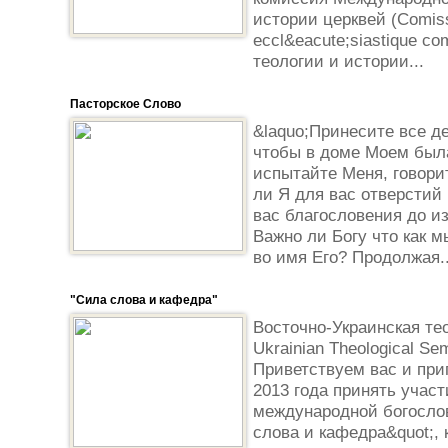
истории церквей (Comissi
eccl&eacute;siastique c
теологии и истории...
Пасторское Слово
&laquo;Принесите все д
чтобы в доме Моем была
испытайте Меня, говори
ли Я для вас отверстий
вас благословения до из
Важно ли Богу что как 
во имя Его? Продолжая..
"Сила слова и кафедра"
Восточно-Украинская те
Ukrainian Theological Se
Приветствуем вас и при
2013 года принять участ
международной богосло
слова и кафедра&quot;, к