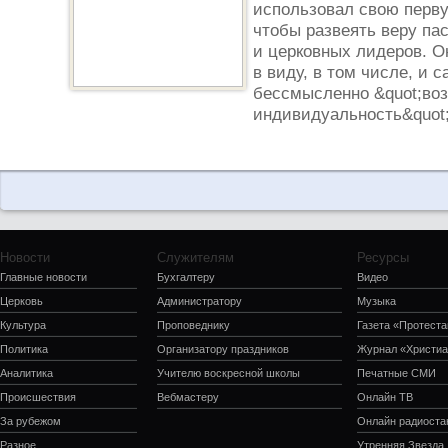
использовал свою перв
чтобы развеять веру па
и церковных лидеров. О
в виду, в том числе, и с
бессмысленно &quot;воз
индивидуальность&quot;,
Новости
Служителям
Ресурсы
Главные новости
Бухгалтеру
Видео
Церковь
Администратору
Музыка
Культура
Проповеднику
Газета «Протеста
Политика
Организатору праздников
Журнал «Христиа
Аналитика
Учителю воскресной школы
Печатные СМИ
Происшествия
Вебмастеру
Онлайн ТВ
За рубежом
Онлайн радиоста
Разное
Утренняя Звезда