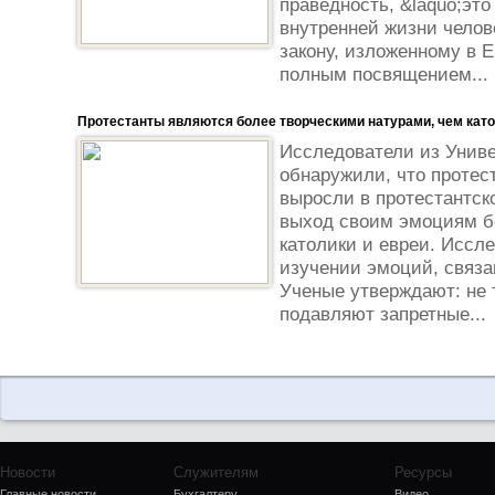
праведность, &laquo;эт
внутренней жизни челов
закону, изложенному в 
полным посвящением...
Протестанты являются более творческими натурами, чем като
Исследователи из Унив
обнаружили, что протес
выросли в протестантск
выход своим эмоциям б
католики и евреи. Иссл
изучении эмоций, связа
Ученые утверждают: не 
подавляют запретные...
Новости
Служителям
Ресурсы
Главные новости
Бухгалтеру
Видео