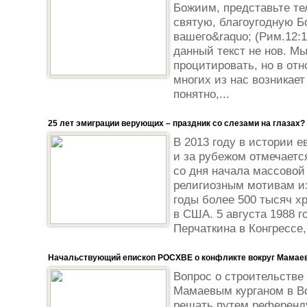
Божиим, представьте те
святую, благоугодную Б
вашего&raquo; (Рим.12
данный текст не нов. М
процитировать, но в от
многих из нас возникае
понятно,...
25 лет эмиграции верующих – праздник со слезами на глазах?
В 2013 году в истории е
и за рубежом отмечаетс
со дня начала массово
религиозным мотивам из
годы более 500 тысяч х
в США. 5 августа 1988 г
Перчаткина в Конгрессе,
Начальствующий епископ РОСХВЕ о конфликте вокруг Мамаев
Вопрос о строительстве 
Мамаевым курганом в Во
решать путем референд