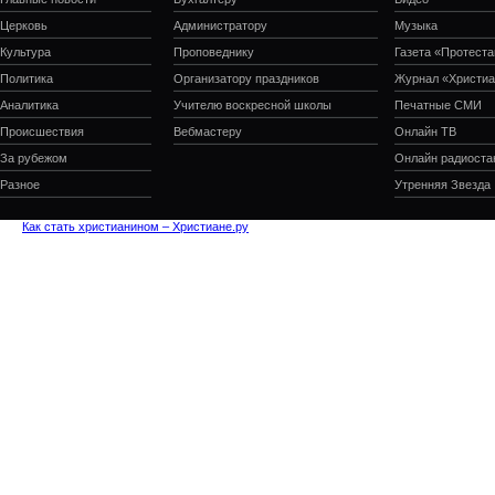
Церковь
Администратору
Музыка
Культура
Проповеднику
Газета «Протеста
Политика
Организатору праздников
Журнал «Христиа
Аналитика
Учителю воскресной школы
Печатные СМИ
Происшествия
Вебмастеру
Онлайн ТВ
За рубежом
Онлайн радиоста
Разное
Утренняя Звезда
Как стать христианином – Христиане.ру