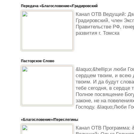
Передача «Благословение»/Градировский
Канал ОТВ Ведущий: Дм
Градировский, член Эксп
Правительстве РФ, гене
развития г. Томска
Пасторское Слово
&laquo;&hellip;и люби Го
сердцем твоим, и всею
твоим. И да будут слов
тебе сегодня, в сердце т
Полное посвящение Богу
законе, не на повеления
Господу. &laquo;Люби Го
«Благословение»/Переслегины
Канал ОТВ Программа: &