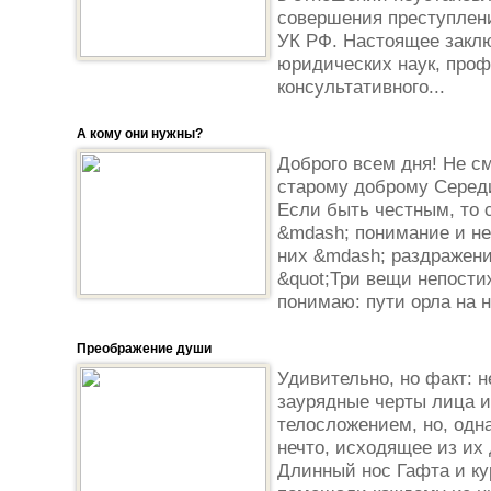
совершения преступлени
УК РФ. Настоящее закл
юридических наук, проф
консультативного...
А кому они нужны?
Доброго всем дня! Не см
старому доброму Середи
Если быть честным, то 
&mdash; понимание и н
них &mdash; раздражени
&quot;Три вещи непости
понимаю: пути орла на не
Преображение души
Удивительно, но факт: 
заурядные черты лица и
телосложением, но, одна
нечто, исходящее из их
Длинный нос Гафта и ку