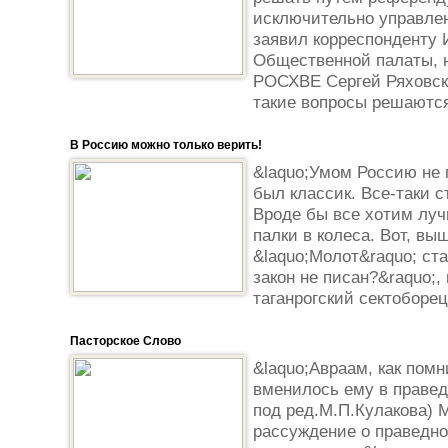
исключительно управле
заявил корреспонденту
Общественной палаты, 
РОСХВЕ Сергей Ряховски
такие вопросы решаются
В Россию можно только верить!
&laquo;Умом Россию не п
был классик. Все-таки 
Вроде бы все хотим луч
палки в колеса. Вот, вы
&laquo;Молот&raquo; ст
закон не писан?&raquo;,
таганрогский сектоборец
Пасторское Слово
&laquo;Авраам, как помн
вменилось ему в праведн
под ред.М.П.Кулакова)
рассуждение о праведно