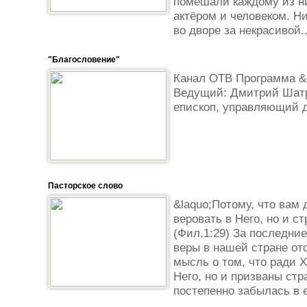
помешали каждому из н
актёром и человеком. Н
во дворе за некрасивой..
"Благословение"
Канал ОТВ Программа &q
Ведущий: Дмитрий Шатро
епископ, управляющий
Пасторское слово
&laquo;Потому, что вам 
веровать в Него, но и с
(Фил.1:29) За последни
веры в нашей стране от
мысль о том, что ради 
Него, но и призваны стр
постепенно забылась в е