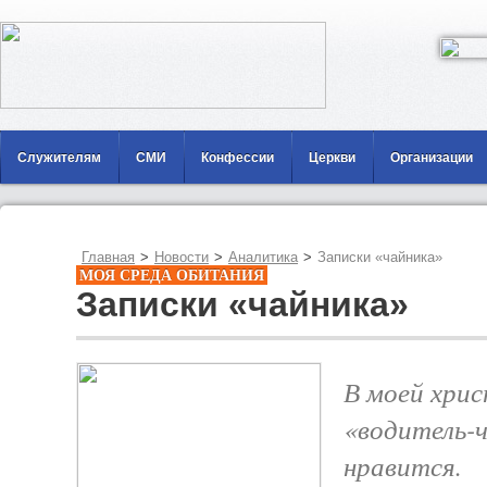
Служителям
СМИ
Конфессии
Церкви
Организации
Главная
>
Новости
>
Аналитика
>
Записки «чайника»
МОЯ СРЕДА ОБИТАНИЯ
Записки «чайника»
В моей хри
«водитель-ч
нравится.