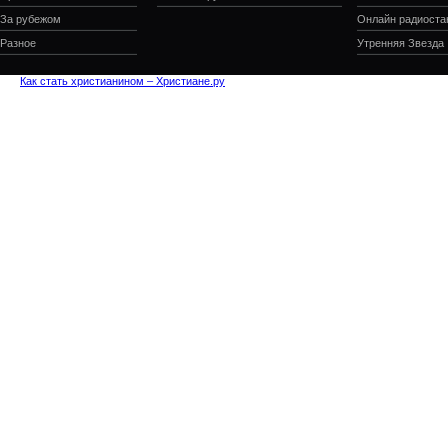
За рубежом
Онлайн радиоста
Разное
Утренняя Звезда
Как стать христианином – Христиане.ру