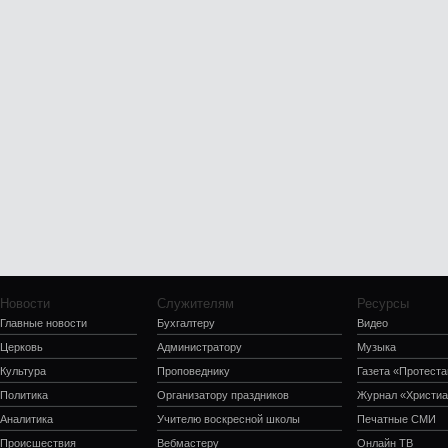
Новости
Служителям
Ресурсы
Главные новости
Бухгалтеру
Видео
Церковь
Администратору
Музыка
Культура
Проповеднику
Газета «Протеста
Политика
Организатору праздников
Журнал «Христиа
Аналитика
Учителю воскресной школы
Печатные СМИ
Происшествия
Вебмастеру
Онлайн ТВ