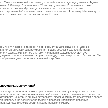
ст Хан - христианский миссионер, который служил среди мусульман в Индии с
-го по 1978 годы. Взято из книги "Ответ мусульманам"В Коране постоянно
ёркивается то, как Мухаммед связывал своё откровение со всеми
дшествующими библейскими глашатаями и их словом. По исламу, Мухаммед - это
век, который ведёт и увещевает народ. В этом...
о 3 тысяч человек в мире кончают жизнь суицидом ежедневно - данные
ирной организации здравоохранения. В день борьбы с самоубийствами
ологи рассказали, как помочь тому, кто попал в беду.&quot;Существует
уждение, что если человек говорит о суициде, то не совершит его. Это не так. Он
м образом подает сигналы во внешний мир. Это...
проповедникам лжеучений
му люди основывают секты и присоединяются к ним:Руководители сект знают,
воспользоваться психологическими проблемами людей.Традиционные церкви не
летворяют некоторые личные потребности людей.Люди видят недостатки в работе
ви, неправильно реагируют на мирские проблемы или имеют неверную
вацию.В евангельских церквях и христианских семьях...