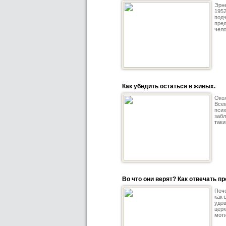
Эрне
1952
подч
пре
чело
Как убедить остаться в живых.
Окол
Всем
псих
забл
таки
Во что они верят? Как отвечать 
Поче
как 
удов
церк
моти