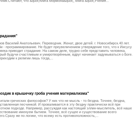
чник:Считают, что &quot;Книга Мормона&quot;, книга &quot;Учения...
традания"
ов Василий Анатольевич. Переводчик. Женат, двое детей. г. Новосибирск.40 лет.
и - программирование. Не будет преувеличением утверждение того, что к Иисусу
века приводит страдание. На самом деле, трудно себе представить человека,
рый будучи счастливым и умиротворённым, вдруг начинает задумываться о Боге.
риходим к религии лишь тогда,...
оздик в крышечку гроба учения материализма"
итали греческих философов? У них что не мысль - то бездна. Точнее, бездна,
ставленная песчинкой. И проваливается в эту бездну практически всё при
отном подходе. Например, рассуждая как настоящий эллин-мыслитель, всё наше
ствование именуем бытием. Точнее, всё сущее и существование всего
го.Сразу же по логике, что всему есть противоположность,...