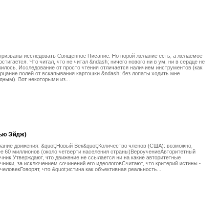
ризваны исследовать Священное Писание. Но порой желание есть, а желаемое
остигается. Что читал, что не читал &ndash; ничего нового ни в ум, ни в сердце не
илось. Исследование от просто чтения отличается наличием инструментов (как
рцание полей от вскапывания картошки &ndash; без лопаты ходить мне
дным). Вот некоторыми из...
Нью Эйдж)
ание движения: &quot;Новый Век&quot;Количество членов (США): возможно,
е 60 миллионов (около четверти населения страны)ВероучениеАвторитетный
чник,Утверждают, что движение не ссылается ни на какие авторитетные
чники, за исключением сочинений его идеологовСчитают, что критерий истины -
человекГоворят, что &quot;истина как объективная реальность...