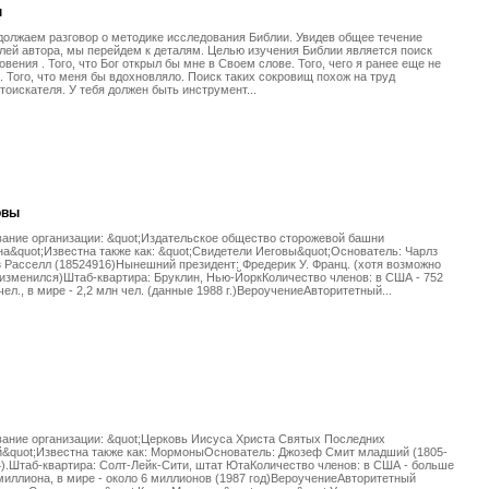
п
олжаем разговор о методике исследования Библии. Увидев общее течение
ей автора, мы перейдем к деталям. Целью изучения Библии является поиск
овения . Того, что Бог открыл бы мне в Своем слове. Того, чего я ранее еще не
. Того, что меня бы вдохновляло. Поиск таких сокровищ похож на труд
тоискателя. У тебя должен быть инструмент...
овы
ание организации: &quot;Издательское общество сторожевой башни
а&quot;Известна также как: &quot;Свидетели Иеговы&quot;Основатель: Чарлз
 Расселл (18524916)Нынешний президент: Фредерик У. Франц. (хотя возможно
изменился)Штаб-квартира: Бруклин, Нью-ЙоркКоличество членов: в США - 752
чел., в мире - 2,2 млн чел. (данные 1988 г.)ВероучениеАвторитетный...
ание организации: &quot;Церковь Иисуса Христа Святых Последних
й&quot;Известна также как: МормоныОснователь: Джозеф Смит младший (1805-
).Штаб-квартира: Солт-Лейк-Сити, штат ЮтаКоличество членов: в США - больше
миллиона, в мире - около 6 миллионов (1987 год)ВероучениеАвторитетный