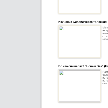
Изучение Библии через телескоп
Мы п
не д
влож
созе
голо
Во что они верят? "Новый Век" (
Назв
боле
исто
исто
сам 