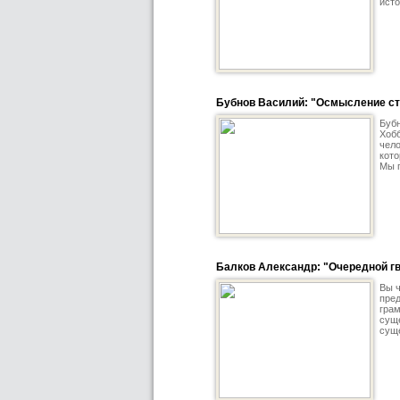
исто
Бубнов Василий: "Осмысление с
Бубн
Хобб
чело
кото
Мы п
Балков Александр: "Очередной гв
Вы ч
пред
грам
суще
суще