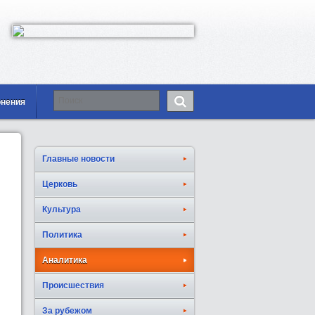
онения
Главные новости
Церковь
Культура
Политика
Аналитика
Происшествия
За рубежом