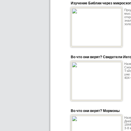
Изучение Библии через микроско
Прод
мысл
откр
знал
золо
Во что они верят? Свидетели Иег
Назв
Сион
Тэйз
уже 
404 
Во что они верят? Мормоны
Назв
Дне
1844
3-8 