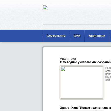
Служителям
СМИ
Конфессии
Аналитика
О методике учительских собрани
Реш
сфор
приг
мы (
сейч
Эрнест Хан: "Ислам и христианст