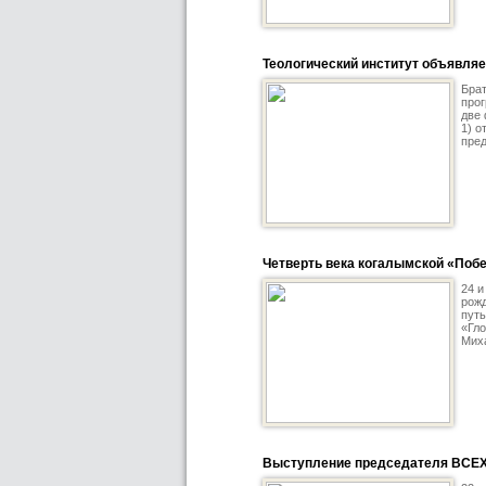
Теологический институт объявляе
Брат
прог
две 
1) о
пред
Четверть века когалымской «Поб
24 и
рожд
путь
«Гло
Миха
Выступление председателя ВСЕХ