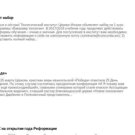
т набор
ья и сёстры! Теологический институт Церкви Ингрии объявляет набор на 1 курс
раммы «Бакалавр теологии». В 2017/2018 учебном году продолжат действовать
формы обучения – очная и заочная. Для поступления в институт вам необходимо:
тправить информацию о себе на электронную почту (seminaria@concordia.ws); 2)
ставить полный набор...
еде»
 25 марта Церковь христиан веры евангельской «Победа» отметила 25 День
ения. По этому случаю состоялась праздничная конференция «И Я покажу вам
 ещё превосходнейший», главными спикерами которой стали епископ Ассоциации
бальное видение», старший пастор благовещенской церкви «Новое поколение»
ил Дарбинян и Полномочный представитель...
 на открытии года Реформации