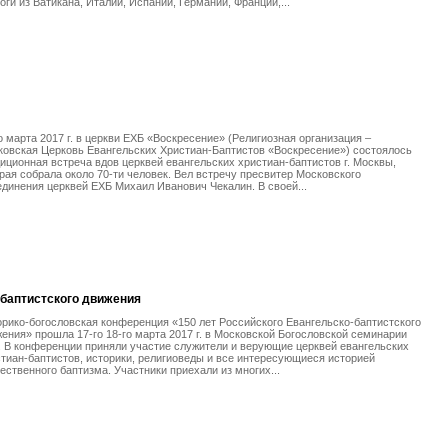
оги из Ватикана, Италии, Испании, Германии, Франции,...
о марта 2017 г. в церкви ЕХБ «Воскресение» (Религиозная организация –
овская Церковь Евангельских Христиан-Баптистов «Воскресение») состоялось
иционная встреча вдов церквей евангельских христиан-баптистов г. Москвы,
рая собрала около 70-ти человек. Вел встречу пресвитер Московского
динения церквей ЕХБ Михаил Иванович Чекалин. В своей...
-баптистского движения
рико-богословская конференция «150 лет Российского Евангельско-баптистского
ения» прошла 17-го 18-го марта 2017 г. в Московской Богословской семинарии
 В конференции приняли участие служители и верующие церквей евангельских
тиан-баптистов, историки, религиоведы и все интересующиеся историей
ественного баптизма. Участники приехали из многих...