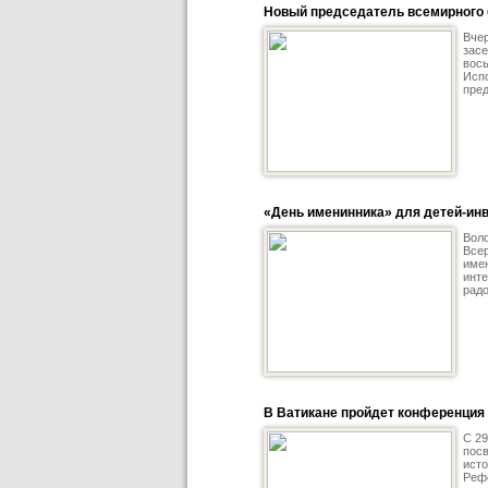
Новый председатель всемирного
Вчер
засе
вось
Испо
пред
«День именинника» для детей-ин
Воло
Всер
имен
инте
радо
В Ватикане пройдет конференция
С 29
пос
исто
Рефо