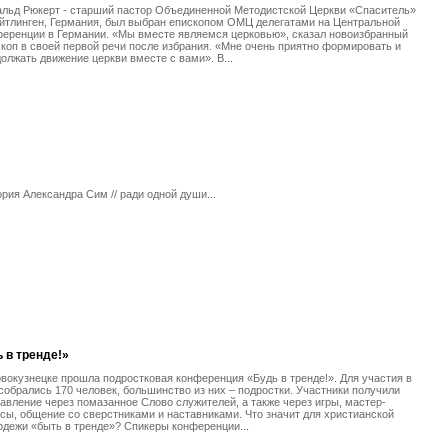
альд Рюкерт - старший пастор Объединенной Методистской Церкви «Спаситель»
йтлинген, Германия, был выбран епископом ОМЦ делегатами на Центральной
еренции в Германии. «Мы вместе являемся церковью», сказал новоизбранный
коп в своей первой речи после избрания. «Мне очень приятно формировать и
олжать движение церкви вместе с вами». В...
рия Александра Сим // ради одной души...
 в тренде!»
вокузнецке прошла подростковая конференция «Будь в тренде!». Для участия в
собрались 170 человек, большинство из них – подростки. Участники получили
авление через помазанное Слово служителей, а также через игры, мастер-
сы, общение со сверстниками и наставниками. Что значит для христианской
дежи «быть в тренде»? Спикеры конференции...