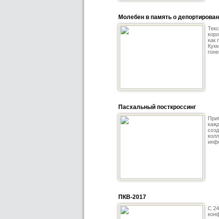
Молебен в память о депортирова
Текс
коро
как 
Кукк
гоне
Пасхальный посткроссинг
Приб
кажд
созд
колл
инфо
ПКВ-2017
С 24
конф