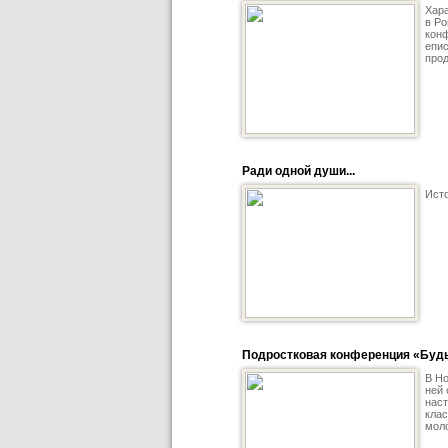
Хар
в Ро
конф
епис
прод
Ради одной души...
Исто
Подростковая конференция «Будь
В Но
ней 
наст
клас
моло