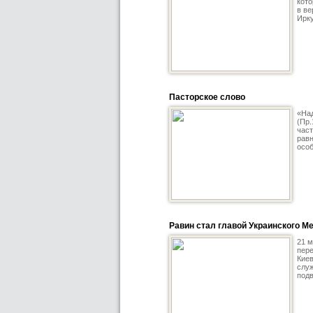
кото
в ве
Ирку
Пасторское слово
«Над
(Пр.
част
равн
особ
Равин стал главой Украинского М
21 м
пере
Кие
служ
подв