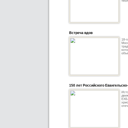
теол
Встреча вдов
18-г
Моск
трад
кото
объе
150 лет Российского Евангельско
Исто
движ
ЕХБ.
хрис
отеч