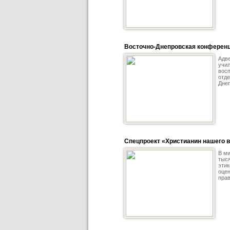
Восточно-Днепровская конферен
Адве
учил
вос
отде
Днеп
Спецпроект «Христианин нашего 
В ми
тыся
этик
оцен
прав