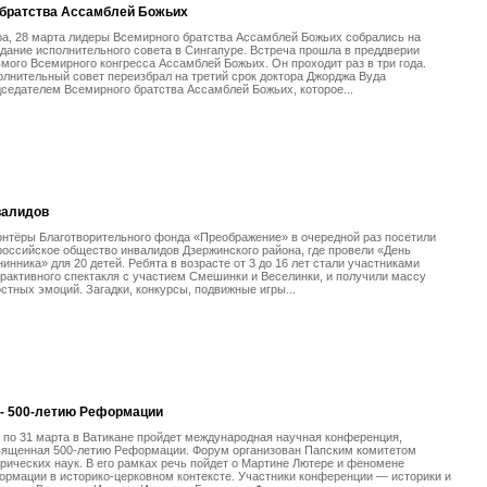
 братства Ассамблей Божьих
а, 28 марта лидеры Всемирного братства Ассамблей Божьих собрались на
дание исполнительного совета в Сингапуре. Встреча прошла в преддверии
мого Всемирного конгресса Ассамблей Божьих. Он проходит раз в три года.
лнительный совет переизбрал на третий срок доктора Джорджа Вуда
седателем Всемирного братства Ассамблей Божьих, которое...
валидов
нтёры Благотворительного фонда «Преображение» в очередной раз посетили
оссийское общество инвалидов Дзержинского района, где провели «День
инника» для 20 детей. Ребята в возрасте от 3 до 16 лет стали участниками
рактивного спектакля с участием Смешинки и Веселинки, и получили массу
стных эмоций. Загадки, конкурсы, подвижные игры...
 - 500-летию Реформации
 по 31 марта в Ватикане пройдет международная научная конференция,
вященная 500-летию Реформации. Форум организован Папским комитетом
рических наук. В его рамках речь пойдет о Мартине Лютере и феномене
рмации в историко-церковном контексте. Участники конференции — историки и