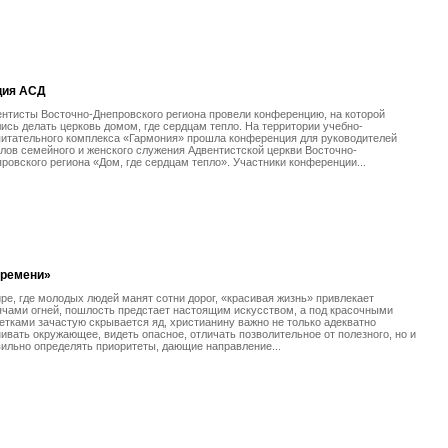
ция АСД
нтисты Восточно-Днепровского региона провели конференцию, на которой
ись делать церковь домом, где сердцам тепло. На территории учебно-
питательного комплекса «Гармония» прошла конференция для руководителей
лов семейного и женского служения Адвентистской церкви Восточно-
ровского региона «Дом, где сердцам тепло». Участники конференции...
времени»
ре, где молодых людей манят сотни дорог, «красивая жизнь» привлекает
чами огней, пошлость предстает настоящим искусством, а под красочными
етками зачастую скрывается яд, христианину важно не только адекватно
ивать окружающее, видеть опасное, отличать позволительное от полезного, но и
ильно определять приоритеты, дающие направление...