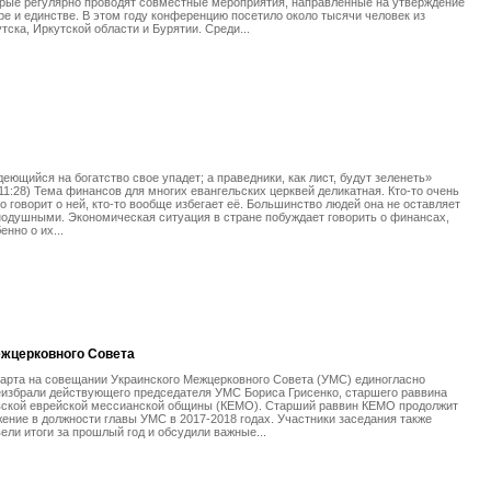
рые регулярно проводят совместные мероприятия, направленные на утверждение
ре и единстве. В этом году конференцию посетило около тысячи человек из
тска, Иркутской области и Бурятии. Среди...
еющийся на богатство свое упадет; а праведники, как лист, будут зеленеть»
11:28) Тема финансов для многих евангельских церквей деликатная. Кто-то очень
о говорит о ней, кто-то вообще избегает её. Большинство людей она не оставляет
одушными. Экономическая ситуация в стране побуждает говорить о финансах,
енно о их...
ежцерковного Совета
арта на совещании Украинского Межцерковного Совета (УМС) единогласно
избрали действующего председателя УМС Бориса Грисенко, старшего раввина
вской еврейской мессианской общины (КЕМО). Старший раввин КЕМО продолжит
ение в должности главы УМС в 2017-2018 годах. Участники заседания также
ели итоги за прошлый год и обсудили важные...