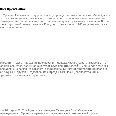
нных прихожанах
т: Сусанна Парккинен - В дороге к месту проведения молебна пастор Иван Хуттер
тко рассказал о событиях тех лет, а также зачитал воспоминания финнов о том,
проходили выселения и эвакуация. Были приведены отрывки воспоминаний Катри
онен о духовной жизни финнов в Колтушах, о том, как до 1940 года, несмотря на
ния, продолжали...
лижается Пасха – праздник Воскресения Господа Иисуса Христа. Уверены, что
ая церковь готовится к Пасхе и будет рада принять гостей. Именно для этого мы
али сервис, с помощью которого любой верующий может пригласить на праздник
ег, родных и друзей. Поздравление с праздником Пасхи, распространение
рмации о пасхальных служениях...
 по 26 марта 2017г. в Иркутске проходила Ежегодная Прибайкальская
еренция веры. Организаторами этого проекта стали пять церквей города,